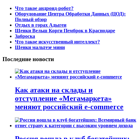
Что такое андроид-робот?
Оборудование Центра Обработки Данных (ЦОД):
Полный обзор
Отдых в горах Адыгеи
Щенки Вельш Корги Пемброк в Краснодаре
Заброска
Что такое искусственный интеллект?
Щенки мальтезе мини
Последние новости
Как атаки на склады и
отступление «Мегамаркета»
меняют российский e-commerce
Россия вошла в клуб богатейших: