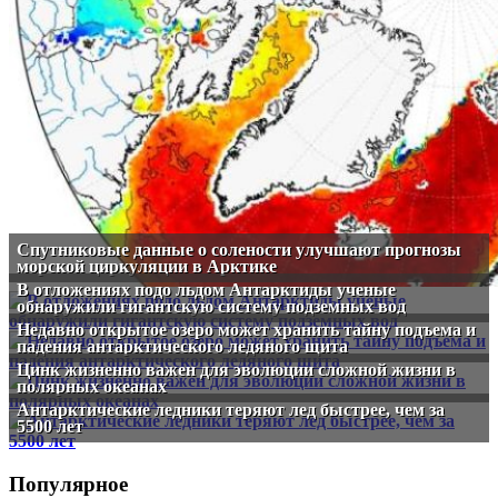
Спутниковые данные о солености улучшают прогнозы
морской циркуляции в Арктике
В отложениях подо льдом Антарктиды ученые
обнаружили гигантскую систему подземных вод
Недавно открытое озеро может хранить тайну подъема и
падения антарктического ледяного щита
Цинк жизненно важен для эволюции сложной жизни в
полярных океанах
Антарктические ледники теряют лед быстрее, чем за
5500 лет
Популярное