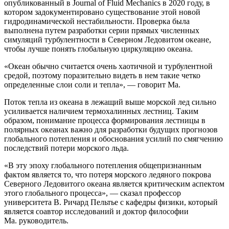
опубликованный в Journal of Fluid Mechanics в 2020 году, в
котором задокументировано существование этой новой
гидродинамической нестабильности. Проверка была
выполнена путем разработки серии прямых численных
симуляций турбулентности в Северном Ледовитом океане,
чтобы лучше понять глобальную циркуляцию океана.
«Океан обычно считается очень хаотичной и турбулентной
средой, поэтому поразительно видеть в нем такие четко
определенные слои соли и тепла», — говорит Ма.
Поток тепла из океана в лежащий выше морской лед сильно
усиливается наличием термохалинных лестниц. Таким
образом, понимание процесса формирования лестницы в
полярных океанах важно для разработки будущих прогнозов
глобального потепления и обоснования усилий по смягчению
последствий потери морского льда.
«В эту эпоху глобального потепления общепризнанным
фактом является то, что потеря морского ледяного покрова
Северного Ледовитого океана является критическим аспектом
этого глобального процесса», — сказал профессор
университета В. Ричард Пельтье с кафедры физики, который
является соавтор исследований и доктор философии
Ма. руководитель.