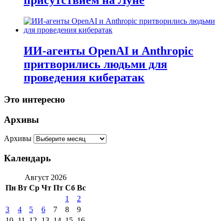
присутствием на Луне
ИИ-агенты OpenAI и Anthropic
притворились людьми для
проведения кибератак
Это интересно
Архивы
Архивы
Календарь
Август 2026
Пн
Вт
Ср
Чт
Пт
Сб
Вс
1
2
3
4
5
6
7
8
9
10
11
12
13
14
15
16