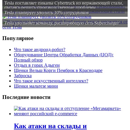
Что случилось с обещанной технологической революцией?
Tesla поставляет пикапы Cybertruck из нержавеющей стали,
пытаясь решить производственные проблемы
Tesla планирует уволить 10% сотрудников
Tesla увольняет команду, расширяющую сеть Supercharger
Популярное
Что такое андроид-робот?
Оборудование Центра Обработки Данных (ЦОД):
Полный обзор
Отдых в горах Адыгеи
Щенки Вельш Корги Пемброк в Краснодаре
Заброска
Что такое искусственный интеллект?
Щенки мальтезе мини
Последние новости
Как атаки на склады и