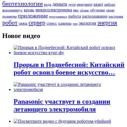
биотехнологии
деньги
вода
дети
квант
киборг
иммунитет
микроэлектроника
кровь
коронавирус
мкс
обучение
океан
облако
приложение
работа
распознавание
растения
полимеры
программист
робот
сервер
энергия
хакеры
экология
связь
стресс
чип
Новое видео
Прорыв в Поднебесной: Китайский
робот освоил боевое искусство…
Panasonic участвует в создании
летающего электромобиля