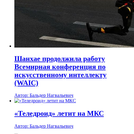
Шанхае продолжила работу
Всемирная конференция по
искусственному интеллекту
(WAIC)
Автор: Бальдер Нагвальевич
«Теледроид» летит на МКС
Автор: Бальдер Нагвальевич