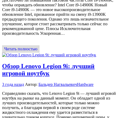
Достаточно ли повышения тактовой частоты Core i9-14900K,
чтобы оправдать обновление? Intel Core i9-14900K Новый
Core i9-14900K — это новое высокопроизводительное
обновление Intel, призванное прийти на смену i9-13900K
предыдущего поколения. Однако это лишь незначительное
улучшение, которое стоит рассматривать только сейчас по
рекомендованной цене. Плюсы Исключительная
производительность Ускоренная…
Читать полностью
Обзор Lenovo Legion 9i: лучший
игровой ноутбук
3 года назад
Автор:
Бальдер Нагвальевич
Hardware
Справедливо сказать, что Lenovo Legion 9i — лучший игровой
ноутбук на рынке на данный момент. Он обладает одной из
лучших производительностей, которые только можно
получить, а благодаря первой в своем роде системе
жидкостного охлаждения ему удается разместиться в
удивительно тонком корпусе. Помимо непомерной цены, у…