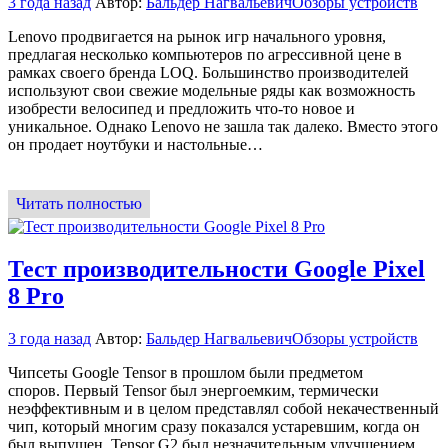
3 года назад
Автор:
Бальдер Нагвальевич
Обзоры устройств
Lenovo продвигается на рынок игр начального уровня,
предлагая несколько компьютеров по агрессивной цене в
рамках своего бренда LOQ. Большинство производителей
используют свои свежие модельные ряды как возможность
изобрести велосипед и предложить что-то новое и
уникальное. Однако Lenovo не зашла так далеко. Вместо этого
он продает ноутбуки и настольные…
Читать полностью
Тест производительности Google Pixel
8 Pro
3 года назад
Автор:
Бальдер Нагвальевич
Обзоры устройств
Чипсеты Google Tensor в прошлом были предметом
споров. Первый Tensor был энергоемким, термически
неэффективным и в целом представлял собой некачественный
чип, который многим сразу показался устаревшим, когда он
был выпущен. Tensor G2 был незначительным улучшением,