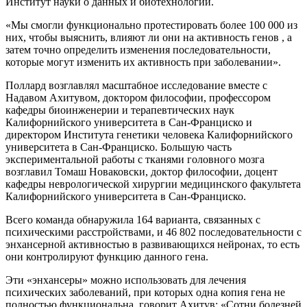
Институт науки о данных и биотехнологии.
«Мы смогли функционально протестировать более 100 000 из
них, чтобы выяснить, влияют ли они на активность генов , а
затем точно определить изменения последовательности,
которые могут изменить их активность при заболевании».
Поллард возглавлял масштабное исследование вместе с
Надавом Ахитувом, доктором философии, профессором
кафедры биоинженерии и терапевтических наук
Калифорнийского университета в Сан-Франциско и
директором Института генетики человека Калифорнийского
университета в Сан-Франциско. Большую часть
экспериментальной работы с тканями головного мозга
возглавил Томаш Новаковски, доктор философии, доцент
кафедры неврологической хирургии медицинского факультета
Калифорнийского университета в Сан-Франциско.
Всего команда обнаружила 164 варианта, связанных с
психическими расстройствами, и 46 802 последовательности с
энхансерной активностью в развивающихся нейронах, то есть
они контролируют функцию данного гена.
Эти «энхансеры» можно использовать для лечения
психических заболеваний, при которых одна копия гена не
полностью функциональна, говорит Ахитув: «Сотни болезней