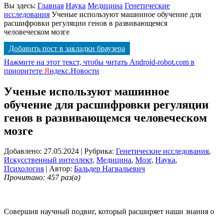
Вы здесь:
Главная
Наука
Медицина
Генетические
исследования
Ученые используют машинное обучение для
расшифровки регуляции генов в развивающемся
человеческом мозге
Добавить пост в закладки браузера
Нажмите на этот текст, чтобы читать Android-robot.com в
приоритете
Я
ндекс.Новости
Ученые используют машинное
обучение для расшифровки регуляции
генов в развивающемся человеческом
мозге
Добавлено: 27.05.2024
| Рубрика:
Генетические исследования
,
Искусственный интеллект
,
Медицина
,
Мозг
,
Наука
,
Психология
| Автор:
Бальдер Нагвальевич
Прочитано: 457 раз(а)
Совершив научный подвиг, который расширяет наши знания о