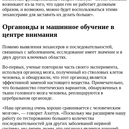
возникают из-за того, что один ген не работает должным
образом, и возможно, можно будет воспользоваться этими
энхансерами для заставить их делать больше».
Органоиды и машинное обучение в
центре внимания
Помимо выявления энхансеров и последовательностей,
связанных с заболеванием, исследование имеет значение и в
двух других ключевых областях.
Во-первых, ученые повторили часть своего эксперимента,
используя органоид мозга, полученный из стволовых клеток
человека, и обнаружили, что этот органоид является
эффективной заменой настоящего вещества. Примечательно,
что большинство генетических вариантов, обнаруженных в
ткани головного мозга человека, реплицируются в
церебральном органоиде.
«Наш органоид очень хорошо сравнивается с человеческим
мозгом», — говорит Ахитув. «Поскольку мы расширяем нашу
работу по тестированию большего количества
последовательностей для других заболеваний нервной
системы, мы теперь знаем, что органоид является хорошей