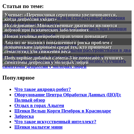
Статьи по теме:
Ученые: «Переносчики серотонина увеличиваются,
когда депрессия уходит»
Исследование: Множественные диагнозы являются
нормой при психических заболеваниях
Новая техника нейробиоуправления повышает
осведомленность о блуждании ума
Анализ не выявил повышенного риска проблем с
психическим здоровьем среди тех, кто принимает
семаглутид для снижения веса
Популярные добавки с омега-3 не помогают улучшить
симптомы депрессии у молодых людей
Популярное
Что такое андроид-робот?
Оборудование Центра Обработки Данных (ЦОД):
Полный обзор
Отдых в горах Адыгеи
Щенки Вельш Корги Пемброк в Краснодаре
Заброска
Что такое искусственный интеллект?
Щенки мальтезе мини