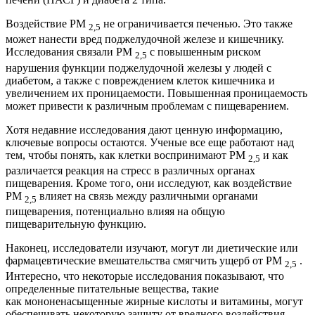
Воздействие PM
не ограничивается печенью. Это также
2,5
может нанести вред поджелудочной железе и кишечнику.
Исследования связали PM
с повышенным риском
2,5
нарушения функции поджелудочной железы у людей с
диабетом, а также с повреждением клеток кишечника и
увеличением их проницаемости. Повышенная проницаемость
может привести к различным проблемам с пищеварением.
Хотя недавние исследования дают ценную информацию,
ключевые вопросы остаются. Ученые все еще работают над
тем, чтобы понять, как клетки воспринимают PM
и как
2,5
различается реакция на стресс в различных органах
пищеварения. Кроме того, они исследуют, как воздействие
PM
влияет на связь между различными органами
2,5
пищеварения, потенциально влияя на общую
пищеварительную функцию.
Наконец, исследователи изучают, могут ли диетические или
фармацевтические вмешательства смягчить ущерб от PM
.
2,5
Интересно, что некоторые исследования показывают, что
определенные питательные вещества, такие
как мононенасыщенные жирные кислоты и витамины, могут
обеспечивать некоторую защиту от вредного воздействия