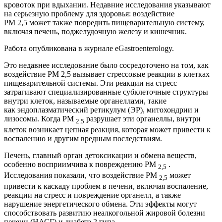
кровоток при вдыхании. Недавние исследования указывают
на серьезную проблему для здоровья: воздействие
PM 2,5 может также повредить пищеварительную систему,
включая печень, поджелудочную железу и кишечник.
Работа опубликована в журнале eGastroenterology.
Это недавнее исследование было сосредоточено на том, как
воздействие PM 2,5 вызывает стрессовые реакции в клетках
пищеварительной системы. Эти реакции на стресс
затрагивают специализированные субклеточные структуры
внутри клеток, называемые органеллами, такие
как эндоплазматический ретикулум (ЭР), митохондрии и
лизосомы. Когда PM
разрушает эти органеллы, внутри
2.5
клеток возникает цепная реакция, которая может привести к
воспалению и другим вредным последствиям.
Печень, главный орган детоксикации и обмена веществ,
особенно восприимчива к повреждению PM
.
2,5
Исследования показали, что воздействие PM
может
2,5
привести к каскаду проблем в печени, включая воспаление,
реакции на стресс и повреждение органелл, а также
нарушение энергетического обмена. Эти эффекты могут
способствовать развитию неалкогольной жировой болезни
печени (НАСГ) и диабета 2 типа.