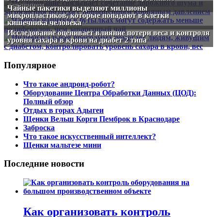
давлением
Чайные пакетики выделяют миллионы
микропластиков, которые попадают в клетки
кишечника человека
Исследование оценивает влияние потери веса и контроля
уровня сахара в крови на диабет 2 типа
Популярное
Что такое андроид-робот?
Оборудование Центра Обработки Данных (ЦОД):
Полный обзор
Отдых в горах Адыгеи
Щенки Вельш Корги Пемброк в Краснодаре
Заброска
Что такое искусственный интеллект?
Щенки мальтезе мини
Последние новости
Как организовать контроль