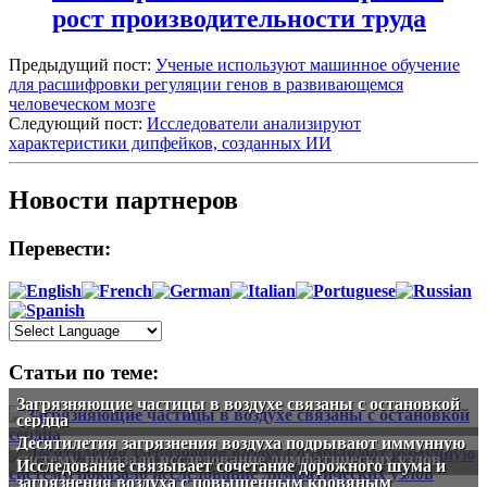
рост производительности труда
Предыдущий пост:
Ученые используют машинное обучение
для расшифровки регуляции генов в развивающемся
человеческом мозге
Следующий пост:
Исследователи анализируют
характеристики дипфейков, созданных ИИ
Новости партнеров
Перевести:
Статьи по теме:
Загрязняющие частицы в воздухе связаны с остановкой
сердца
Десятилетия загрязнения воздуха подрывают иммунную
систему, показало исследование лимфатических узлов
Исследование связывает сочетание дорожного шума и
загрязнения воздуха с повышенным кровяным