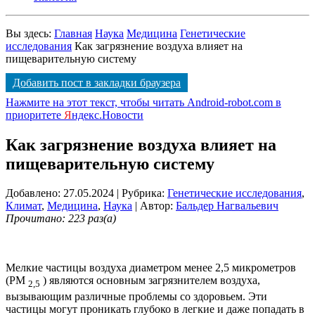
Вы здесь:
Главная
Наука
Медицина
Генетические
исследования
Как загрязнение воздуха влияет на
пищеварительную систему
Добавить пост в закладки браузера
Нажмите на этот текст, чтобы читать Android-robot.com в
приоритете
Я
ндекс.Новости
Как загрязнение воздуха влияет на
пищеварительную систему
Добавлено: 27.05.2024
| Рубрика:
Генетические исследования
,
Климат
,
Медицина
,
Наука
| Автор:
Бальдер Нагвальевич
Прочитано: 223 раз(а)
Мелкие частицы воздуха диаметром менее 2,5 микрометров
(PM
) являются основным загрязнителем воздуха,
2,5
вызывающим различные проблемы со здоровьем. Эти
частицы могут проникать глубоко в легкие и даже попадать в