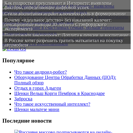
Как подростки преуспевают в Интернете: выявлены
факторы, определяющие цифровой успех
Стили воспитания играют ключевую роль в формировании
психического здоровья подростков
Почему «идеальное детство» без наказаний калечит:
сенсационные выводы 30-летнего Стэнфордского
эксперимента
Подготовлен законопроект: Доплата к пенсии за воспитание
троих и более детей
В России хотят разрешить тратить маткапитал на покупку
автомобиля
Популярное
Что такое андроид-робот?
Оборудование Центра Обработки Данных (ЦОД):
Полный обзор
Отдых в горах Адыгеи
Щенки Вельш Корги Пемброк в Краснодаре
Заброска
Что такое искусственный интеллект?
Щенки мальтезе мини
Последние новости