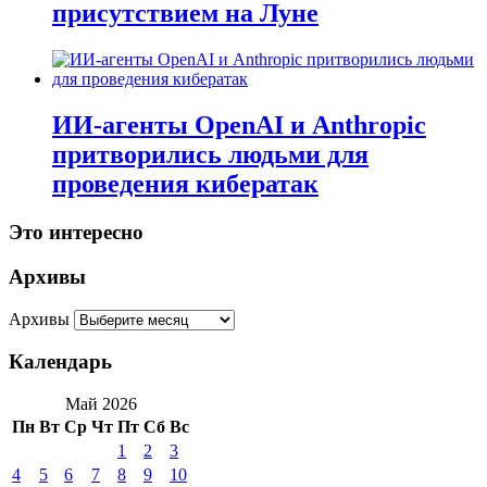
присутствием на Луне
ИИ-агенты OpenAI и Anthropic
притворились людьми для
проведения кибератак
Это интересно
Архивы
Архивы
Календарь
Май 2026
Пн
Вт
Ср
Чт
Пт
Сб
Вс
1
2
3
4
5
6
7
8
9
10