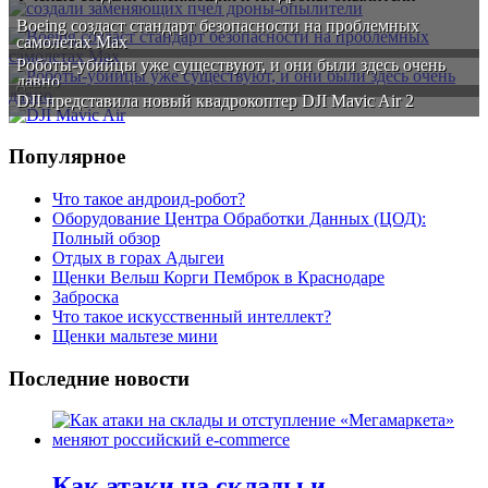
Boeing создаст стандарт безопасности на проблемных
самолетах Max
Роботы-убийцы уже существуют, и они были здесь очень
давно
DJI представила новый квадрокоптер DJI Mavic Air 2
Популярное
Что такое андроид-робот?
Оборудование Центра Обработки Данных (ЦОД):
Полный обзор
Отдых в горах Адыгеи
Щенки Вельш Корги Пемброк в Краснодаре
Заброска
Что такое искусственный интеллект?
Щенки мальтезе мини
Последние новости
Как атаки на склады и