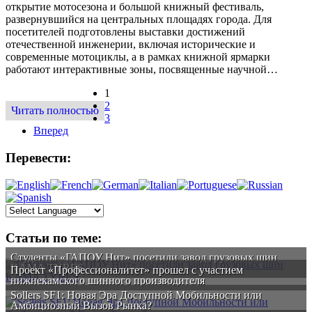
открытие мотосезона и большой книжный фестиваль,
развернувшийся на центральных площадях города. Для
посетителей подготовлены выставки достижений
отечественной инженерии, включая исторические и
современные мотоциклы, а в рамках книжной ярмарки
работают интерактивные зоны, посвященные научной…
1
2
Читать полностью
3
Вперед
Перевести:
Статьи по теме:
Студенты «ГАПОУ Нит» посетили завод грузовых шин
KAMA TYRES
Проект «Профессионалитет» прошел с участием
нижнекамского шинного производителя
Sollers SF1: Новая Эра Доступной Мобильности или
Амбициозный Вызов Рынка?