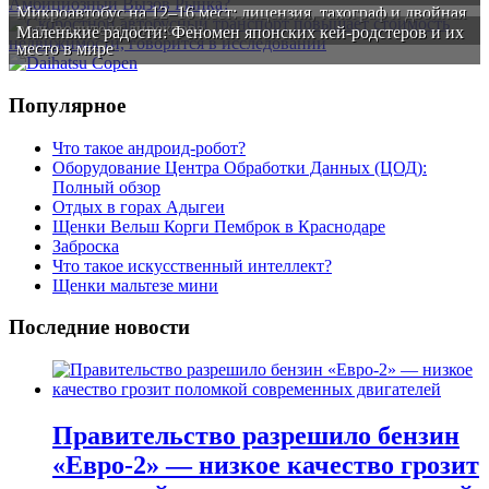
Микроавтобус на 12–16 мест: лицензия, тахограф и двойная
роль водителя-директора
Маленькие радости: Феномен японских кей-родстеров и их
место в мире
Популярное
Что такое андроид-робот?
Оборудование Центра Обработки Данных (ЦОД):
Полный обзор
Отдых в горах Адыгеи
Щенки Вельш Корги Пемброк в Краснодаре
Заброска
Что такое искусственный интеллект?
Щенки мальтезе мини
Последние новости
Правительство разрешило бензин
«Евро-2» — низкое качество грозит