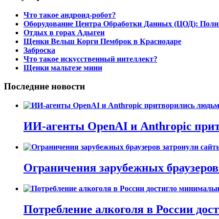
Что такое андроид-робот?
Оборудование Центра Обработки Данных (ЦОД): Полн
Отдых в горах Адыгеи
Щенки Вельш Корги Пемброк в Краснодаре
Заброска
Что такое искусственный интеллект?
Щенки мальтезе мини
Последние новости
ИИ-агенты OpenAI и Anthropic при
Ограничения зарубежных браузеров 
Потребление алкоголя в России дост