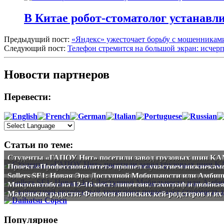
В Китае робот-стоматолог устанавли
Предыдущий пост:
«Яндекс» ужесточает борьбу с мошенниками
Следующий пост:
Телефон стремится на большой экран: исче
Новости партнеров
Перевести:
Статьи по теме:
Студенты «ГАПОУ Нит» посетили завод грузовых шин 
Проект «Профессионалитет» прошел с участием нижнекам
Sollers SF1: Новая Эра Доступной Мобильности или Амби
Микроавтобус на 12–16 мест: лицензия, тахограф и двойна
Маленькие радости: Феномен японских кей-родстеров и их 
Популярное