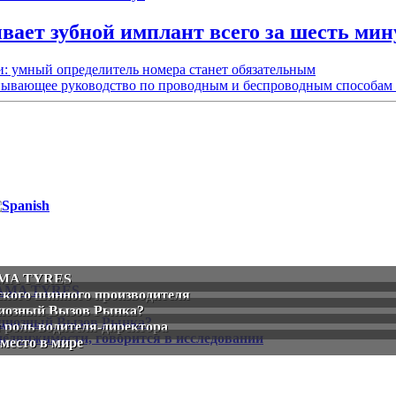
вает зубной имплант всего за шесть мин
: умный определитель номера станет обязательным
рпывающее руководство по проводным и беспроводным способам
KAMA TYRES
ского шинного производителя
циозный Вызов Рынка?
я роль водителя-директора
место в мире