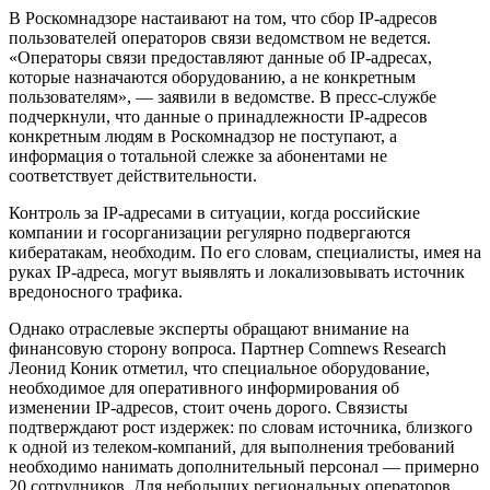
В Роскомнадзоре настаивают на том, что сбор IP-адресов
пользователей операторов связи ведомством не ведется.
«Операторы связи предоставляют данные об IP-адресах,
которые назначаются оборудованию, а не конкретным
пользователям», — заявили в ведомстве. В пресс-службе
подчеркнули, что данные о принадлежности IP-адресов
конкретным людям в Роскомнадзор не поступают, а
информация о тотальной слежке за абонентами не
соответствует действительности.
Контроль за IP-адресами в ситуации, когда российские
компании и госорганизации регулярно подвергаются
кибератакам, необходим. По его словам, специалисты, имея на
руках IP-адреса, могут выявлять и локализовывать источник
вредоносного трафика.
Однако отраслевые эксперты обращают внимание на
финансовую сторону вопроса. Партнер Comnews Research
Леонид Коник отметил, что специальное оборудование,
необходимое для оперативного информирования об
изменении IP-адресов, стоит очень дорого. Связисты
подтверждают рост издержек: по словам источника, близкого
к одной из телеком-компаний, для выполнения требований
необходимо нанимать дополнительный персонал — примерно
20 сотрудников. Для небольших региональных операторов