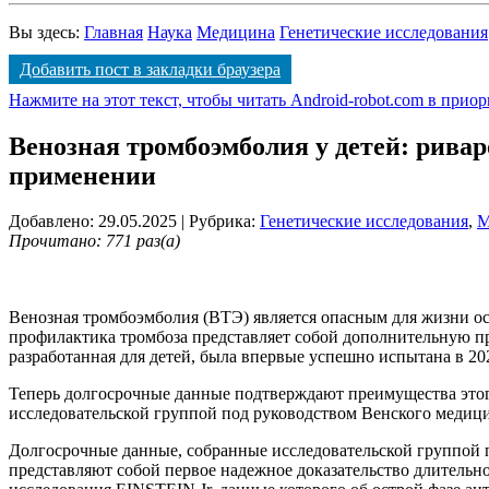
Вы здесь:
Главная
Наука
Медицина
Генетические исследования
Добавить пост в закладки браузера
Нажмите на этот текст, чтобы читать Android-robot.com в прио
Венозная тромбоэмболия у детей: рива
применении
Добавлено: 29.05.2025
| Рубрика:
Генетические исследования
,
М
Прочитано: 771 раз(а)
Венозная тромбоэмболия (ВТЭ) является опасным для жизни ос
профилактика тромбоза представляет собой дополнительную пр
разработанная для детей, была впервые успешно испытана в 202
Теперь долгосрочные данные подтверждают преимущества это
исследовательской группой под руководством Венского медицин
Долгосрочные данные, собранные исследовательской группой 
представляют собой первое надежное доказательство длительно