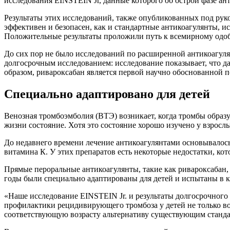
исследования EINSTEIN Jr, данные которого об острой фазе ан
Результаты этих исследований, также опубликованных под руко
эффективен и безопасен, как и стандартные антикоагулянты, и
Положительные результаты проложили путь к всемирному одобр
До сих пор не было исследований по расширенной антикоагуля
долгосрочным исследованием: исследование показывает, что д
образом, ривароксабан является первой научно обоснованной п
Специально адаптировано для детей
Венозная тромбоэмболия (ВТЭ) возникает, когда тромбы образ
жизни состояние. Хотя это состояние хорошо изучено у взросл
До недавнего времени лечение антикоагулянтами основывалось
витамина К. У этих препаратов есть некоторые недостатки, ко
Прямые пероральные антикоагулянты, такие как ривароксабан,
годы были специально адаптированы для детей и испытаны в 
«Наше исследование EINSTEIN Jr. и результаты долгосрочного
профилактики рецидивирующего тромбоза у детей не только во 
соответствующую возрасту альтернативу существующим станда