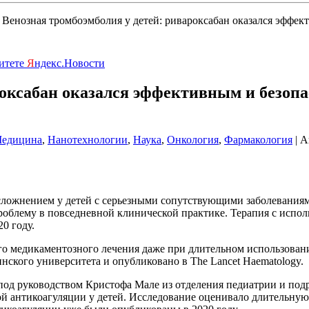
Венозная тромбоэмболия у детей: ривароксабан оказался эффе
ритете
Я
ндекс.Новости
роксабан оказался эффективным и безоп
едицина
,
Нанотехнологии
,
Наука
,
Онкология
,
Фармакология
| А
ложнением у детей с серьезными сопутствующими заболеваниями
облему в повседневной клинической практике. Терапия с испол
0 году.
го медикаментозного лечения даже при длительном использова
ского университета и опубликовано в The Lancet Haematology.
под руководством Кристофа Мале из отделения педиатрии и под
й антикоагуляции у детей. Исследование оценивало длительную 