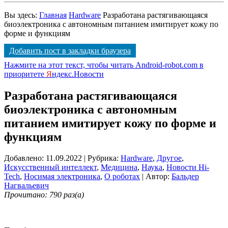
Вы здесь:
Главная
Hardware
Разработана растягивающаяся
биоэлектроника с автономным питанием имитирует кожу по
форме и функциям
Добавить пост в закладки браузера
Нажмите на этот текст, чтобы читать Android-robot.com в
приоритете
Я
ндекс.Новости
Разработана растягивающаяся
биоэлектроника с автономным
питанием имитирует кожу по форме и
функциям
Добавлено: 11.09.2022
| Рубрика:
Hardware
,
Другое
,
Искусственный интеллект
,
Медицина
,
Наука
,
Новости Hi-
Tech
,
Носимая электроника
,
О роботах
| Автор:
Бальдер
Нагвальевич
Прочитано: 790 раз(а)