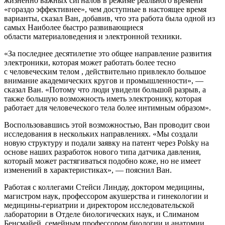
жизненно важных сигналов в режиме реального времени
«гораздо эффективнее», чем доступные в настоящее время
варианты, сказал Ван, добавив, что эта работа была одной из
самых Наиболее быстро развивающиеся
области материаловедения и электронной техники.
«За последнее десятилетие это общее направление развития
электроники, которая может работать более тесно
с человеческим телом , действительно привлекло большое
внимание академических кругов и промышленности», —
сказал Ван. «Потому что люди увидели большой разрыв, а
также большую возможность иметь электронику, которая
работает для человеческого тела более интимным образом».
Воспользовавшись этой возможностью, Ван проводит свои
исследования в нескольких направлениях. «Мы создали
новую структуру и подали заявку на патент через Polsky на
основе наших разработок нового типа датчика давления,
который может растягиваться подобно коже, но не имеет
изменений в характеристиках», — пояснил Ван.
Работая с коллегами Стейси Линдау, доктором медицины,
магистром наук, профессором акушерства и гинекологии и
медицины-гериатрии и директором исследовательской
лаборатории в Отделе биологических наук, и Слиманом
Бенсмайей, семейным профессором биологии и анатомии