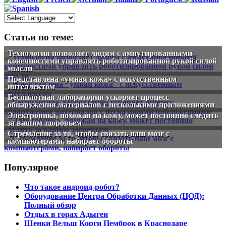
Статьи по теме:
Технология позволяет людям с ампутированными
конечностями управлять роботизированной рукой силой
мысли
Представлена «умная кожа» с искусственным
интеллектом
Беспилотная лаборатория ускоряет процесс
обнаружения материалов с несколькими приложениями
Электроника, похожая на кожу, может постоянно следить
за вашим здоровьем
Стремление за то, чтобы связать наш мозг с
компьютерами, набирает обороты
Популярное
Что такое андроид-робот?
Оборудование Центра Обработки Данных (ЦОД):
Полный обзор
Отдых в горах Адыгеи
Щенки Вельш Корги Пемброк в Краснодаре