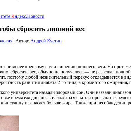
ритете
Я
ндекс.Новости
чтобы сбросить лишний вес
ология
| Автор:
Андрей Кустин
ует не менее крепкому сну и лишению лишнего веса. На протяже
точно, сбросить вес, обычно не получалось — не разрешал ночной
, поэтому любой незначительный перекус откладывается в виде
роятность развития диабета 2-го типа, а кроме этого ожирения,
ого университета назвали здоровый сон. Они назвали диапазон 
и то же время ежедневно, т. е. ложиться спать и просыпаться ху
к инсулину и запасает больше жира. Также при несоблюдении ре