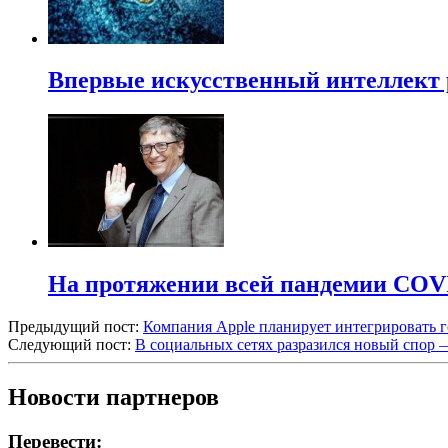
Впервые искусственный интеллект 
На протяжении всей пандемии COVI
Предыдущий пост:
Компания Apple планирует интегрировать г
Следующий пост:
В социальных сетях разразился новый спор 
Новости партнеров
Перевести: