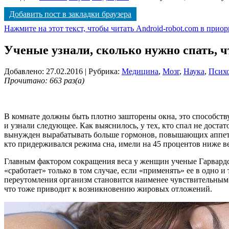
Добавить пост в закладки браузера
Нажмите на этот текст, чтобы читать Android-robot.com в прио
Ученые узнали, сколько нужно спать, 
Добавлено: 27.02.2016
| Рубрика:
Медицина
,
Мозг
,
Наука
,
Псих
Прочитано: 663 раз(а)
В комнате должны быть плотно зашторены окна, это способств
и узнали следующее. Как выяснилось, у тех, кто спал не доста
вынужден вырабатывать больше гормонов, повышающих аппетит
кто придерживался режима сна, имели на 45 процентов ниже ве
Главным фактором сокращения веса у женщин ученые Гарвардск
«сработает» только в том случае, если «применять» ее в одно 
переутомления организм становится наименее чувствительным 
что тоже приводит к возникновению жировых отложений.