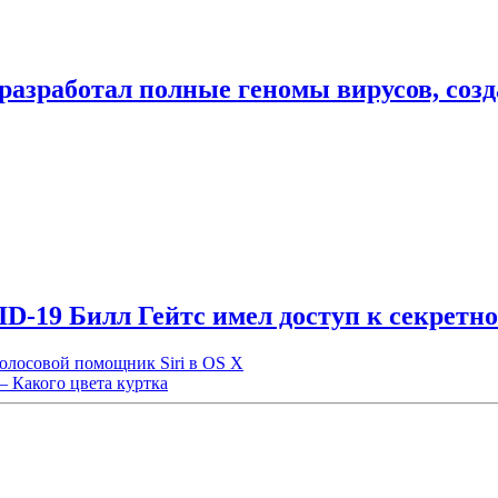
разработал полные геномы вирусов, соз
D-19 Билл Гейтс имел доступ к секрет
олосовой помощник Siri в OS X
— Какого цвета куртка