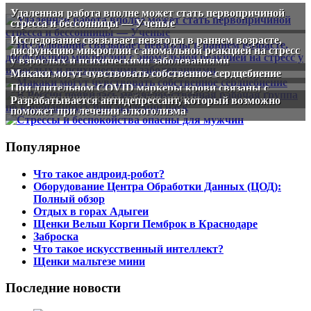
Удаленная работа вполне может стать первопричиной
стресса и бессонницы — Ученые
Исследование связывает невзгоды в раннем возрасте,
дисфункцию микроглии с аномальной реакцией на стресс
у взрослых и психическими заболеваниями
Макаки могут чувствовать собственное сердцебиение
При длительном COVID маркеры крови связаны с
нервно-психическими заболеваниями
Разрабатывается антидепрессант, который возможно
поможет при лечении алкоголизма
Популярное
Что такое андроид-робот?
Оборудование Центра Обработки Данных (ЦОД):
Полный обзор
Отдых в горах Адыгеи
Щенки Вельш Корги Пемброк в Краснодаре
Заброска
Что такое искусственный интеллект?
Щенки мальтезе мини
Последние новости