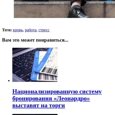
Теги:
кровь
,
работа
,
стресс
Вам это может понравиться...
Национализированную систему
бронирования «Леонардро»
выставят на торги