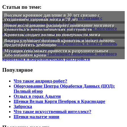
Статьи по теме:
Высокое кровяное давление в 30 лет связано с
ухудшением здоровья мозга в 70 лет
Новое исследование расширяет понимание мозгового
кровотока и неврологических расстройств
Кровоток создает волны по поверхности мозга
Виагра улучшает мозговой кровоток и может помочь
предотвратить деменцию
Мутация гена может привести к разрушительным
заболеваниям крови
Популярное
Что такое андроид-робот?
Оборудование Центра Обработки Данных (ЦОД):
Полный обзор
Отдых в горах Адыгеи
Щенки Вельш Корги Пемброк в Краснодаре
Заброска
Что такое искусственный интеллект?
Щенки мальтезе мини