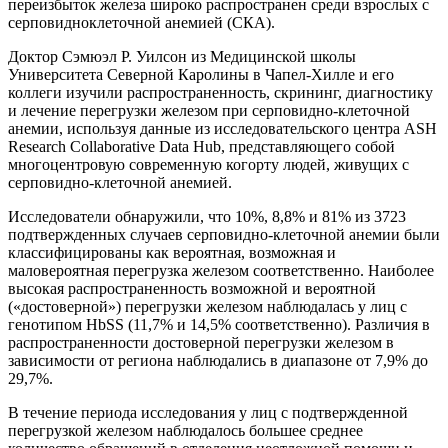
переизбыток железа широко распространен среди взрослых с
серповидноклеточной анемией (СКА).
Доктор Сэмюэл Р. Уилсон из Медицинской школы
Университета Северной Каролины в Чапел-Хилле и его
коллеги изучили распространенность, скрининг, диагностику
и лечение перегрузки железом при серповидно-клеточной
анемии, используя данные из исследовательского центра ASH
Research Collaborative Data Hub, представляющего собой
многоцентровую современную когорту людей, живущих с
серповидно-клеточной анемией.
Исследователи обнаружили, что 10%, 8,8% и 81% из 3723
подтвержденных случаев серповидно-клеточной анемии были
классифицированы как вероятная, возможная и
маловероятная перегрузка железом соответственно. Наиболее
высокая распространенность возможной и вероятной
(«достоверной») перегрузки железом наблюдалась у лиц с
генотипом HbSS (11,7% и 14,5% соответственно). Различия в
распространенности достоверной перегрузки железом в
зависимости от региона наблюдались в диапазоне от 7,9% до
29,7%.
В течение периода исследования у лиц с подтвержденной
перегрузкой железом наблюдалось большее среднее