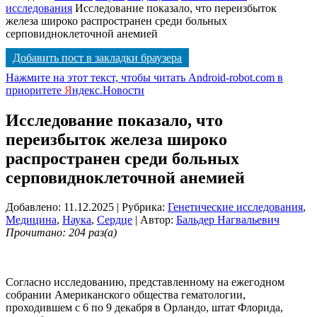
исследования
Исследование показало, что переизбыток
железа широко распространен среди больных
серповидноклеточной анемией
Добавить пост в закладки браузера
Нажмите на этот текст, чтобы читать Android-robot.com в
приоритете
Я
ндекс.Новости
Исследование показало, что
переизбыток железа широко
распространен среди больных
серповидноклеточной анемией
Добавлено: 11.12.2025
| Рубрика:
Генетические исследования
,
Медицина
,
Наука
,
Сердце
| Автор:
Бальдер Нагвальевич
Прочитано: 204 раз(а)
Согласно исследованию, представленному на ежегодном
собрании Американского общества гематологии,
проходившем с 6 по 9 декабря в Орландо, штат Флорида,