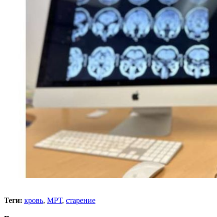
Теги:
кровь
,
МРТ
,
старение