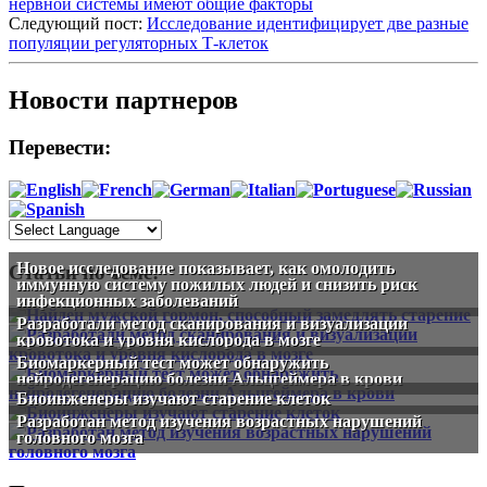
нервной системы имеют общие факторы
Следующий пост:
Исследование идентифицирует две разные
популяции регуляторных Т-клеток
Новости партнеров
Перевести:
Новое исследование показывает, как омолодить
Статьи по теме:
иммунную систему пожилых людей и снизить риск
инфекционных заболеваний
Разработали метод сканирования и визуализации
кровотока и уровня кислорода в мозге
Биомаркерный тест может обнаружить
нейродегенерацию болезни Альцгеймера в крови
Биоинженеры изучают старение клеток
Разработан метод изучения возрастных нарушений
головного мозга