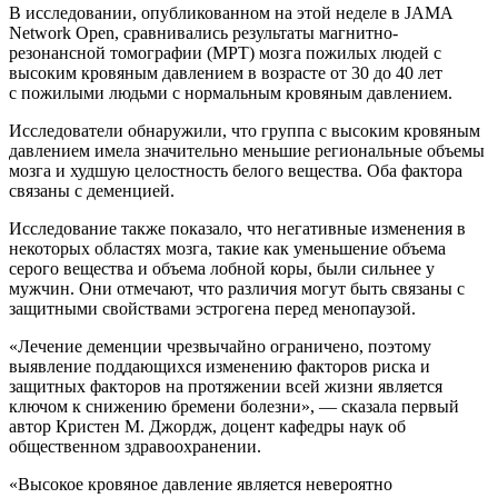
В исследовании, опубликованном на этой неделе в JAMA
Network Open, сравнивались результаты магнитно-
резонансной томографии (МРТ) мозга пожилых людей с
высоким кровяным давлением в возрасте от 30 до 40 лет
с пожилыми людьми с нормальным кровяным давлением.
Исследователи обнаружили, что группа с высоким кровяным
давлением имела значительно меньшие региональные объемы
мозга и худшую целостность белого вещества. Оба фактора
связаны с деменцией.
Исследование также показало, что негативные изменения в
некоторых областях мозга, такие как уменьшение объема
серого вещества и объема лобной коры, были сильнее у
мужчин. Они отмечают, что различия могут быть связаны с
защитными свойствами эстрогена перед менопаузой.
«Лечение деменции чрезвычайно ограничено, поэтому
выявление поддающихся изменению факторов риска и
защитных факторов на протяжении всей жизни является
ключом к снижению бремени болезни», — сказала первый
автор Кристен М. Джордж, доцент кафедры наук об
общественном здравоохранении.
«Высокое кровяное давление является невероятно