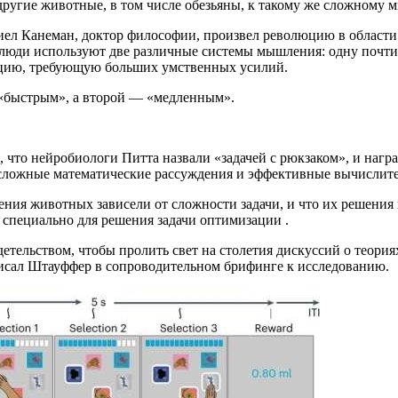
 другие животные, в том числе обезьяны, к такому же сложному
иел Канеман, доктор философии, произвел революцию в области
 люди используют две различные системы мышления: одну почти
ацию, требующую больших умственных усилий.
«быстрым», а второй — «медленным».
, что нейробиологи Питта назвали «задачей с рюкзаком», и наг
и сложные математические рассуждения и эффективные вычислите
ения животных зависели от сложности задачи, и что их решени
пециально для решения задачи оптимизации .
тельством, чтобы пролить свет на столетия дискуссий о теория
исал Штауффер в сопроводительном брифинге к исследованию.