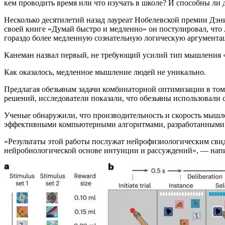
кем проводить время или что изучать в школе? И способны ли
Несколько десятилетий назад лауреат Нобелевской премии Дэн
своей книге «Думай быстро и медленно» он постулировал, что
гораздо более медленную сознательную логическую аргумент
Канеман назвал первый, не требующий усилий тип мышления 
Как оказалось, медленное мышление людей не уникально.
Предлагая обезьянам задачи комбинаторной оптимизации в том
решений, исследователи показали, что обезьяны использовал
Ученые обнаружили, что производительность и скорость мышл
эффективными компьютерными алгоритмами, разработанными с
«Результаты этой работы послужат нейрофизиологическим свиде
нейробиологической основе интуиции и рассуждений», — нап