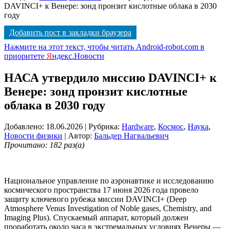
DAVINCI+ к Венере: зонд пронзит кислотные облака в 2030
году
Добавить пост в закладки браузера
Нажмите на этот текст, чтобы читать Android-robot.com в
приоритете
Я
ндекс.Новости
НАСА утвердило миссию DAVINCI+ к
Венере: зонд пронзит кислотные
облака в 2030 году
Добавлено: 18.06.2026
| Рубрика:
Hardware
,
Космос
,
Наука
,
Новости физики
| Автор:
Бальдер Нагвальевич
Прочитано: 182 раз(а)
Национальное управление по аэронавтике и исследованию
космического пространства 17 июня 2026 года провело
защиту ключевого рубежа миссии DAVINCI+ (Deep
Atmosphere Venus Investigation of Noble gases, Chemistry, and
Imaging Plus). Спускаемый аппарат, который должен
проработать около часа в экстремальных условиях Венеры —