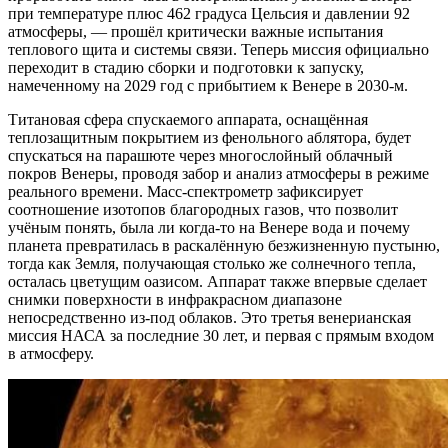
при температуре плюс 462 градуса Цельсия и давлении 92
атмосферы, — прошёл критически важные испытания
теплового щита и системы связи. Теперь миссия официально
переходит в стадию сборки и подготовки к запуску,
намеченному на 2029 год с прибытием к Венере в 2030-м.
Титановая сфера спускаемого аппарата, оснащённая
теплозащитным покрытием из фенольного аблятора, будет
спускаться на парашюте через многослойный облачный
покров Венеры, проводя забор и анализ атмосферы в режиме
реального времени. Масс-спектрометр зафиксирует
соотношение изотопов благородных газов, что позволит
учёным понять, была ли когда-то на Венере вода и почему
планета превратилась в раскалённую безжизненную пустыню,
тогда как Земля, получающая столько же солнечного тепла,
осталась цветущим оазисом. Аппарат также впервые сделает
снимки поверхности в инфракрасном диапазоне
непосредственно из-под облаков. Это третья венерианская
миссия НАСА за последние 30 лет, и первая с прямым входом
в атмосферу.