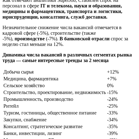
Как отмечают аналитики SuperJob, Стабилен спрос на
персонал в сфере
IT и телекома, науки и образования,
медицины и фармацевтики, транспорта и логистики,
юриспруденции, консалтинга, служб доставки.
Незначительное снижение числа вакансий отмечается в
кадровой сфере (-5%), строительстве (также
-5%),
производстве
(-7%).
В банковской отрасли
спрос за
неделю стал меньше на 12%.
Динамика числа вакансий в различных сегментах рынка
труда — самые интересные тренды за 2 месяца
Добыча сырья
+12%
Медицина, фармацевтика
+7%
Сельское хозяйство
0%
Строительство, проектирование, недвижимость
-15%
Промышленность, производство
-24%
Ритейл
-25%
Туризм, гостиницы, общественное питание
-33%
Закупки, снабжение
-34%
Консалтинг, стратегическое развитие
-35%
Банки, инвестиции, лизинг
-39%