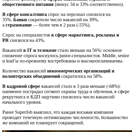
общественного питания
(минус 34 и 33% соответственно).
В сфере консалтинга
спрос на персонал снизился на
35%.
Банки
сократили число вакансий на 39%,
а
страхование
— более чем в 2 раза (-55%).
Спрос на специалистов
в сфере маркетинга, рекламы и
PR
снизился на 43%.
Вакансий
в IT и телекоме
стало меньше на 56%: основное
снижение спроса коснулось junior-специалистов. Middle, senior
и lead’ы по-прежнему востребованы и высокооплачиваемы.
Количество вакансий
некоммерческих организаций и
волонтерских объединений
сократилось на 58%.
В кадровой сфере
вакансий стало в 3 раза меньше (-68%):
наименее пострадал сегмент охраны труда и обучения, в сфере
рекрутинга и КДП ощутимо снизилось число вакансий
начального уровня.
Ранее SuperJob выяснил, что каждая восьмая компания
проводит точечную оптимизацию численности, большинство
же компаний не планирует сокращений.