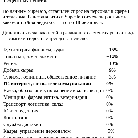
процентных пунктов.
По данным SuperJob, cстабилен спрос на персонал в сфере IT
и телекома. Ранее аналитики SuperJob отмечали рост числа
вакансий 5% за неделю с 11-го по 18-ое апреля.
Динамика числа вакансий в различных сегментах рынка труда
— самые интересные тренды за неделю:
Бухгалтерия, финансы, аудит
+15%
Топ- и мидл-менеджмент
+14%
Ритейл
+10%
Добыча сырья
+9%
Туризм, гостиницы, общественное питание
+3%
IT, интернет, связь, телекоммуникации
0%
Наука, образование, повышение квалификации
0%
Медицина, фармацевтика, ветеринария
0%
Транспорт, логистика, склад
0%
Юриспруденция
0%
Консалтинг
0%
Службы доставки
0%
Кадры, управление персоналом
-5%
Строительство, проектирование, недвижимость
-5%