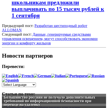
школьникам предложили
выплачивать по 15 тысяч рублей к
1 сентября
Предыдущий пост:
Разработан шестиподный робот
ALLOMAN
Следующий пост:
Данные, генерируемые средствами
управления освещением, могут способствовать экономии
энергии и комфорту жильцов
Новости партнеров
Перевести:
Статьи по теме:
Большинство россиян не получало дополнительных
Зарплаты фронтенд разработчика в 2020 году
требований по информационной безопасности при
переходе на удаленку