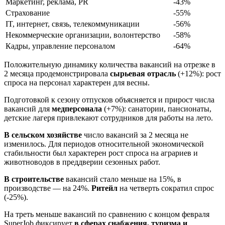
Маркетинг, реклама, PR
-43%
Страхование
-55%
IT, интернет, связь, телекоммуникации
-56%
Некоммерческие организации, волонтерство
-58%
Кадры, управление персоналом
-64%
Положительную динамику количества вакансий на отрезке в
2 месяца продемонстрировала
сырьевая отрасль
(+12%): рост
спроса на персонал характерен для весны.
Подготовкой к сезону отпусков объясняется и прирост числа
вакансий для
медперсонала
(+7%): санатории, пансионаты,
детские лагеря привлекают сотрудников для работы на лето.
В сельском хозяйстве
число вакансий за 2 месяца не
изменилось. Для периодов относительной экономической
стабильности был характерен рост спроса на аграриев и
животноводов в преддверии сезонных работ.
В строительстве
вакансий стало меньше на 15%, в
производстве — на 24%.
Ритейл
на четверть сократил спрос
(-25%).
На треть меньше вакансий по сравнению с концом февраля
SuperJob фиксирует
в сферах снабжения, туризма и