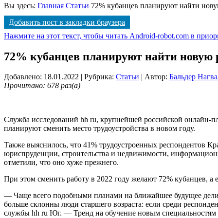
Вы здесь:
Главная
Статьи
72% кубанцев планируют найти новую
Добавить пост в закладки браузера
Нажмите на этот текст, чтобы читать Android-robot.com в прио
72% кубанцев планируют найти новую ра
Добавлено: 18.01.2022
| Рубрика:
Статьи
| Автор:
Бальдер Нагва
Прочитано: 678 раз(а)
Служба исследований hh ru, крупнейшей российской онлайн-пл
планируют сменить место трудоустройства в новом году.
Также выяснилось, что 41% трудоустроенных респондентов Крас
юриспруденции, строительства и недвижимости, информационн
отметили, что оно хуже прежнего.
При этом сменить работу в 2022 году желают 72% кубанцев, а
— Чаще всего подобными планами на ближайшее будущее делил
больше склонны люди старшего возраста: если среди респонден
службы hh ru Юг. — Тренд на обучение новым специальностям с