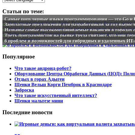
Статьи по теме:
Самые популярные языки программирования — это Go и 
Зарплатные предложения для разработчиков за год вырос
Названы самые высокооплачиваемые вакансии в городах с 
Треть программистов на рынке труда считают, что они те
6 проблем и возможностей для гибридных и удаленных ИТ
Популярное
Что такое андроид-робот?
Оборудование Центра Обработки Данных (ЦОД): Полн
Отдых в горах Адыгеи
Щенки Вельш Корги Пемброк в Краснодаре
Заброска
Что такое искусственный интеллект?
Щенки мальтезе мини
Последние новости