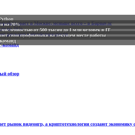
Python
ли на 20%
численностью от 500 тысяч до 1 млн человек в IT
ряют свои профнавыки на текущем месте работы
-команд
ый обзор