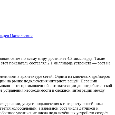
льдер Нагвальевич
вым сетям по всему миру, достигнет 4,3 миллиарда. Такие
 этот показатель составлял 2,1 миллиарда устройств — рост на
енениями в архитектуре сетей. Одним из ключевых драйверов
енций на рынке подключения интернета вещей. Первыми
 рынков — от промышленной автоматизации до потребительской
ёт устранения необходимости в сложной интеграции между
исследовании, услуги подключения к интернету вещей пока
таётся колоссальным, а взрывной рост числа датчиков и
образное увеличение числа подключённых устройств создаёт