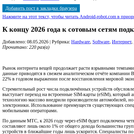
Добавить пост в закладки браузера
Нажмите на этот текст, чтобы читать Android-robot.com в прио
К концу 2026 года к сотовым сетям подк
Добавлено: 08.05.2026
| Рубрика:
Hardware
,
Software
,
Интернет
,
Прочитано: 220 раз(а)
Рынок интернета вещей продолжает расти взрывными темпами, и
данные приводятся в свежем аналитическом отчёте компании Ber
22% в годовом выражении после восстановления мировой экон
Стремительный рост числа подключённых устройств обусловле
выступает переход на встроенные SIM-карты (eSIM), который 
технологию массово внедрили производители автомобилей, но
электроники. Использование преимуществ существующих специ
мобильными операторами.
По данным МТС, к 2026 году через eSIM будет подключена четв
составляют лишь около 1% от общего дохода большинства групп
устройств в ближайшие годы лишь ускорится. Специалисты по 