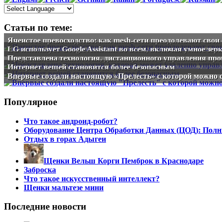
Статьи по теме:
Ячеистое превосходство: как mesh-сети преодолевают свои 
LG использует Google Assistant во всем, включая умное зер
Представлена технология, дистанционного управления про
Интернет вещей становится более безопасным
Впервые создали настоящую «Прелесть» с которой можно 
Популярное
Что такое андроид-робот?
Оборудование Центра Обработки Данных (ЦОД): Полн
Отдых в горах Адыгеи
Щенки Вельш Корги Пемброк в Краснодаре
Заброска
Что такое искусственный интеллект?
Щенки мальтезе мини
Последние новости