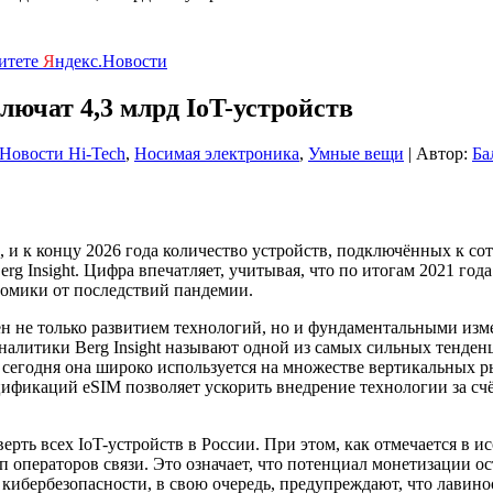
ритете
Я
ндекс.Новости
лючат 4,3 млрд IoT-устройств
Новости Hi-Tech
,
Носимая электроника
,
Умные вещи
| Автор:
Ба
 к концу 2026 года количество устройств, подключённых к сото
g Insight. Цифра впечатляет, учитывая, что по итогам 2021 года
омики от последствий пандемии.
н не только развитием технологий, но и фундаментальными изм
аналитики Berg Insight называют одной из самых сильных тенд
 сегодня она широко используется на множестве вертикальных
фикаций eSIM позволяет ускорить внедрение технологии за сч
ерть всех IoT-устройств в России. При этом, как отмечается в 
 операторов связи. Это означает, что потенциал монетизации ос
кибербезопасности, в свою очередь, предупреждают, что лавино