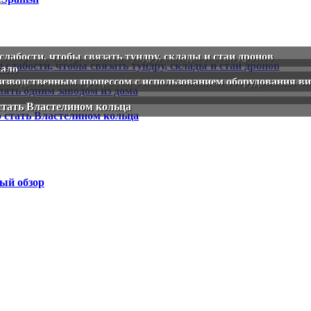
слабости, чтобы связать тундру, склады и стаи дронов
кало
изводственным процессом с использованием оборудования ви
стать Властелином кольца
ый обзор