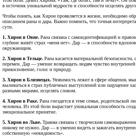
этой боли. Девиз Хирона: «Там, где болит, там и лечат». Он 
в источник уникальной мудрости и способности исцелять друг
Чтобы понять, как Хирон проявляется в жизни, необходимо обр
описанием раны и дара. Важно помнить, что точная интерпретац
сути.
1. Хирон в Овне.
Рана связана с самоидентификацией и правом 
глубине живёт страх «меня нет». Дар — в способности вдохновл
окружающим.
2. Хирон в Тельце.
Рана касается материальной безопасности, 
перемен. Дар — умение возвращать людям чувство внутренней 
прикосновение, голос и природу.
3. Хирон в Близнецах.
Уязвимость лежит в сфере общения, мыш
выливаться в страх публичных выступлений или ощущение хаос
разными мирами, исцелять словом.
4. Хирон в Раке.
Рана гнездится в теме семьи, родительской 
человека. Из этой боли вырастает уникальная способность соз
эмоциональное принятие.
5. Хирон во Льве.
Травма связана с творческим самовыражением
никому не нужно. Дар — в умении видеть и зажигать внутренн
собственную «невидимость».