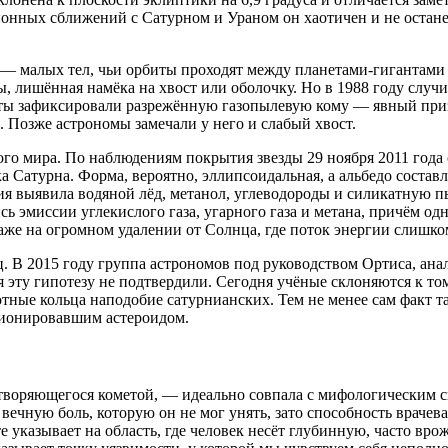
ационных сближений с Сатурном и Ураном он хаотичен и не остане
— малых тел, чьи орбиты проходят между планетами-гигантами 
ны, лишённая намёка на хвост или оболочку. Но в 1988 году случ
нты зафиксировали разрежённую газопылевую кому — явный приз
 Позже астрономы замечали у него и слабый хвост.
го мира. По наблюдениям покрытия звезды 29 ноября 2011 года
 Сатурна. Форма, вероятно, эллипсоидальная, а альбедо составля
я выявила водяной лёд, метанол, углеводороды и силикатную п
сь эмиссии углекислого газа, угарного газа и метана, причём о
же на огромном удалении от Солнца, где поток энергии слишком 
 В 2015 году группа астрономов под руководством Ортиса, анал
 эту гипотезу не подтвердили. Сегодня учёные склоняются к то
ные кольца наподобие сатурнианских. Тем не менее сам факт т
ционировавшим астероидом.
итворяющегося кометой, — идеально совпала с мифологическим 
 вечную боль, которую он не мог унять, зато способность врачев
е указывает на область, где человек несёт глубинную, часто вр