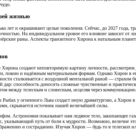
чудо.
ашей жизнью
олько лет и окрашивают целые поколения. Сейчас, до 2027 года,
ичностью. На индивидуальном уровне его влияние зависит от ли
нёрские раны. Аспекты транзитного Хирона к натальным планета
пов
е Хирона создают неповторимую картину личности, рассмотрим д
сти, покою и надёжным материальным формам. Однако Хирон в его
ьности сталкивается с воздушной ментальной раной — страхом 
ый дар: способность доносить сложные чувственные и практиче
том между телесным и словесным, исцеляя через коммуникацию
 в Рыбах у огненного Льва создаст иную драматургию, а Хирон 
ными, скрывается источник нашей величайшей силы.
мифом. Астрономия показывает нам ледяное тело, закипающее г
, указывающий путь от боли к мудрости. Возможно, величие это
ражению и состраданию. Изучая Хирон — будь то в телескоп или