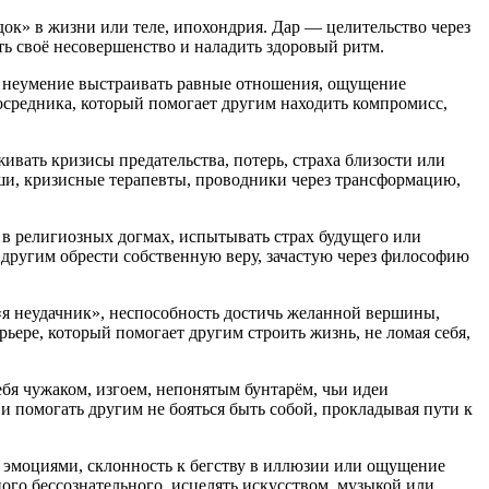
док» в жизни или теле, ипохондрия. Дар — целительство через
ть своё несовершенство и наладить здоровый ритм.
у, неумение выстраивать равные отношения, ощущение
осредника, который помогает другим находить компромисс,
ивать кризисы предательства, потерь, страха близости или
ши, кризисные терапевты, проводники через трансформацию,
 в религиозных догмах, испытывать страх будущего или
 другим обрести собственную веру, зачастую через философию
«я неудачник», неспособность достичь желанной вершины,
ьере, который помогает другим строить жизнь, не ломая себя,
бя чужаком, изгоем, непонятым бунтарём, чьи идеи
и помогать другим не бояться быть собой, прокладывая пути к
 эмоциями, склонность к бегству в иллюзии или ощущение
ого бессознательного, исцелять искусством, музыкой или