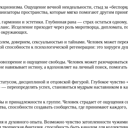
фекционизма. Ощущение вечной неидеальности, стыд за «беспоря
ганизаторы пространства, которые мягко помогают другим приня
, гармонии и эстетики. Глубинная рана — страх остаться одном
ланс. Исцеление приходит через роль миротворца, дипломата, п
я окружающих.
ролем, доверием, сексуальностью и тайнами. Человек может переж
й способности к психологической регенерации: это хирурги ду
овоззрение и ощущение свободы. Человек может разочароваться
е навязывает истину, а вдохновляет на личный поиск, помогать
статусом, дисциплиной и отцовской фигурой. Глубокое чувство 
 — переопределять успех, становиться мудрым наставником в кар
ы и принадлежности к группе. Человек страдает от ощущения се
а, способности создавать сообщества, где принимают каждого, 
ния и духовного опыта. Возможно чувство затопленности чужими
 творческая фантазия, способность быть каналом для коллективн