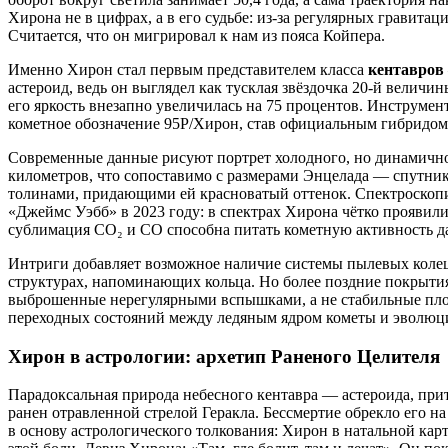
Хирона не в цифрах, а в его судьбе: из-за регулярных гравит
Считается, что он мигрировал к нам из пояса Койпера.
Именно Хирон стал первым представителем класса
кентавров
астероид, ведь он выглядел как тусклая звёздочка 20-й величи
его яркость внезапно увеличилась на 75 процентов. Инструме
кометное обозначение 95P/Хирон, став официальным гибридом.
Современные данные рисуют портрет холодного, но динамично
километров, что сопоставимо с размерами Энцелада — спутника
толинами, придающими ей красноватый оттенок. Спектроскопи
«Джеймс Уэбб» в 2023 году: в спектрах Хирона чётко проявили
сублимация CO₂ и CO способна питать кометную активность да
Интриги добавляет возможное наличие системы пылевых колец.
структурах, напоминающих кольца. Но более поздние покрытия
выброшенные нерегулярными вспышками, а не стабильные плот
переходных состояний между ледяным ядром кометы и эволю
Хирон в астрологии: архетип Раненого Целителя
Парадоксальная природа небесного кентавра — астероида, пр
ранен отравленной стрелой Геракла. Бессмертие обрекло его на
в основу астрологического толкования: Хирон в натальной карт