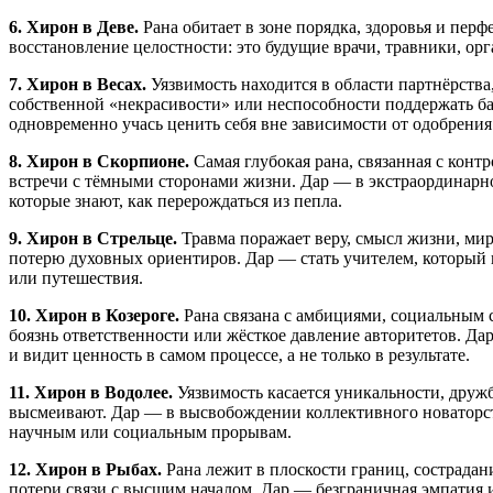
6. Хирон в Деве.
Рана обитает в зоне порядка, здоровья и пер
восстановление целостности: это будущие врачи, травники, ор
7. Хирон в Весах.
Уязвимость находится в области партнёрства
собственной «некрасивости» или неспособности поддержать ба
одновременно учась ценить себя вне зависимости от одобрени
8. Хирон в Скорпионе.
Самая глубокая рана, связанная с конт
встречи с тёмными сторонами жизни. Дар — в экстраординарно
которые знают, как перерождаться из пепла.
9. Хирон в Стрельце.
Травма поражает веру, смысл жизни, мир
потерю духовных ориентиров. Дар — стать учителем, который н
или путешествия.
10. Хирон в Козероге.
Рана связана с амбициями, социальным 
боязнь ответственности или жёсткое давление авторитетов. Дар
и видит ценность в самом процессе, а не только в результате.
11. Хирон в Водолее.
Уязвимость касается уникальности, дружб
высмеивают. Дар — в высвобождении коллективного новаторств
научным или социальным прорывам.
12. Хирон в Рыбах.
Рана лежит в плоскости границ, сострада
потери связи с высшим началом. Дар — безграничная эмпатия и