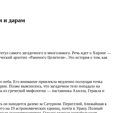
м и дарам
итул самого загадочного и многоликого. Речь идет о Хироне —
ческий архетип «Раненого Целителя». Это история о том, как
го неба. Его внимание привлекла медленно ползущая точка
ии. Позже выяснилось, что загадочное тело попадало на
ра из греческой мифологии — наставника Ахилла, Геракла и
ть он находится далеко за Сатурном. Перигелий, ближайшая к
его на 19 астрономических единиц, почти к Урану. Полный
метным эксцентриситетом. Однако главная нестабильность