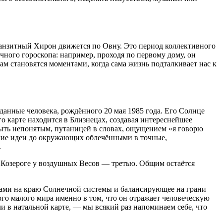
 транзитный Хирон движется по Овну. Это период коллективного
чного гороскопа: например, проходя по первому дому, он
м становятся моментами, когда сама жизнь подталкивает нас к
анные человека, рождённого 20 мая 1985 года. Его Солнце
 карте находится в Близнецах, создавая интереснейшее
быть непонятым, путаницей в словах, ощущением «я говорю
ские идеи до окружающих облечёнными в точные,
.
в Козероге у воздушных Весов — третью. Общим остаётся
азами на краю Солнечной системы и балансирующее на грани
го малого мира именно в том, что он отражает человеческую
 в натальной карте, — мы всякий раз напоминаем себе, что