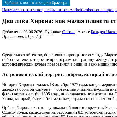
Добавить пост в закладки браузера
Нажмите на этот текст, чтобы читать Android-robot.com в прио
Два лика Хирона: как малая планета с
Добавлено: 08.06.2026
| Рубрика:
Статьи
| Автор:
Бальдер Нагва
Прочитано: 91 раз(а)
Среди тысяч объектов, бороздящих пространство между Марсом
небесном теле, которое не просто размыло границу между асте
астрономический курьёз превратился в один из важнейших ин
Астрономический портрет: гибрид, который не д
История Хирона началась 18 октября 1977 года, когда америка
далеко за орбитой Сатурна — объект, явно принадлежащий вне
фотопластинки ещё с 1895 года, но оставалось незамеченным. 
Ясона, который, будучи бессмертным, страдал от неизлечимой 
Орбита Хирона оказалась уникальной для того времени. Больша
Солнцу точка, расположен на расстоянии 8,5 астрономических
оборот вокруг светила занимает 50,4 года, а сама траектория 