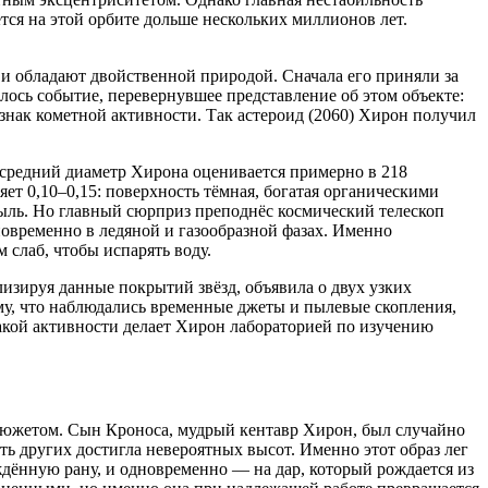
тся на этой орбите дольше нескольких миллионов лет.
и обладают двойственной природой. Сначала его приняли за
илось событие, перевернувшее представление об этом объекте:
нак кометной активности. Так астероид (2060) Хирон получил
 средний диаметр Хирона оценивается примерно в 218
ет 0,10–0,15: поверхность тёмная, богатая органическими
ыль. Но главный сюрприз преподнёс космический телескоп
дновременно в ледяной и газообразной фазах. Именно
слаб, чтобы испарять воду.
изируя данные покрытий звёзд, объявила о двух узких
му, что наблюдались временные джеты и пылевые скопления,
акой активности делает Хирон лабораторией по изучению
сюжетом. Сын Кроноса, мудрый кентавр Хирон, был случайно
ать других достигла невероятных высот. Именно этот образ лег
ождённую рану, и одновременно — на дар, который рождается из