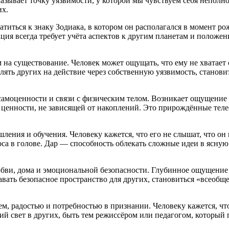
показывает точку уязвимости, у которой мы чувствуем себя непо
их.
атиться к знаку Зодиака, в котором он располагался в момент р
ия всегда требует учёта аспектов к другим планетам и положени
на существование. Человек может ощущать, что ему не хватает 
ять других на действие через собственную уязвимость, становит
самоценности и связи с физическим телом. Возникает ощущение 
ценности, не зависящей от накоплений. Это прирождённые теле
ления и обучения. Человеку кажется, что его не слышат, что он
а в голове. Дар — способность облекать сложные идеи в ясную
любви, дома и эмоциональной безопасности. Глубинное ощущение
давать безопасное пространство для других, становиться «всеоб
, радостью и потребностью в признании. Человеку кажется, что 
ий свет в других, быть тем режиссёром или педагогом, который 