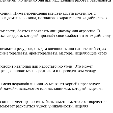
лноценными, но именно она при надлежащей работе превращается
ождения. Ниже перечислены все двенадцать архетипов с
я в домах гороскопа, но знаковая характеристика даёт ключ к
смелости, бояться проявлять инициативу или агрессию. В
ься лидером, который признаёт свои слабости и этим даёт силу
нехватки ресурсов, стыд за внешность или панический страх
сные терапевты, ароматерапевты, мастера, исцеляющие через
 говорит невпопад или недостаточно умён. Это может
 речь, становиться посредником и переводчиком между
 «меня недолюбили» или «у меня нет корней» преследует
щей мамой», психологом или наставником, который исцеляет
он не имеет права сиять, быть заметным, что его творчество
помогает раскрыться чужой уникальности, исцеляя