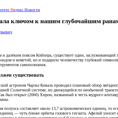
ритете
Я
ндекс.Новости
тала ключом к нашим глубочайшим рана
льевич
 и далёким поясом Койпера, существует один, заслуживающий т
роидом и кометой, но и подарило человечеству глубокий символи
струментов самопознания.
олжен существовать
нский астроном Чарльз Коваль проводил плановый обзор звёздно
шней Солнечной системе, но движущийся по необычной траектор
Так был открыт (2060) Хирон, названный в честь мудрого кентав
раны.
я полуось составляет около 13,7 астрономических единиц, то ес
 единиц — чуть ближе орбиты газового гиганта. Афелий уносит 
наклонена к плоскости эклиптики на 6,9 градуса и отличается за