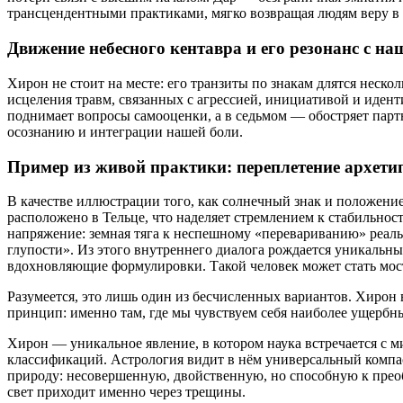
трансцендентными практиками, мягко возвращая людям веру в 
Движение небесного кентавра и его резонанс с н
Хирон не стоит на месте: его транзиты по знакам длятся неск
исцеления травм, связанных с агрессией, инициативой и идент
поднимает вопросы самооценки, а в седьмом — обостряет парт
осознанию и интеграции нашей боли.
Пример из живой практики: переплетение архети
В качестве иллюстрации того, как солнечный знак и положени
расположено в Тельце, что наделяет стремлением к стабильно
напряжение: земная тяга к неспешному «перевариванию» реал
глупости». Из этого внутреннего диалога рождается уникальн
вдохновляющие формулировки. Такой человек может стать мос
Разумеется, это лишь один из бесчисленных вариантов. Хирон
принцип: именно там, где мы чувствуем себя наиболее ущерб
Хирон — уникальное явление, в котором наука встречается с 
классификаций. Астрология видит в нём универсальный компас
природу: несовершенную, двойственную, но способную к преоб
свет приходит именно через трещины.