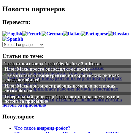
Новости партнеров
Перевести:
Статьи по теме:
Tesla строит завод Tesla Gigafactory 3 в Китае
Илон Маск просто опередил свое время
Tesla отстает от конкурентов на европейских рынках
электромобилей
Илон Маск призывает рабочих помочь в поставках
автомобилей
Генеральный директор Tesla идет по опасному пути в
погоне за прибылью
Популярное
Что такое андроид-робот?