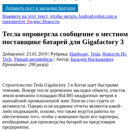
Добавить пост в закладки браузера
Нажмите на этот текст, чтобы читать Android-robot.com в
приоритете
Я
ндекс.Новости
Тесла опровергла сообщение о местном
поставщике батарей для Gigafactory 3
Добавлено: 23.01.2019
| Рубрика:
Hardware
,
Tesla
,
Новости Hi-
Tech
,
Умный автомобиль
| Автор:
Бальдер Нагвальевич
Прочитано: 298 раз(а)
Строительство Tesla Gigafactory 3 в Китае идет быстрыми
темпами. Вскоре после церемонии закладки объекта, участок
земли компании площадью 864 885 квадратных метров в
шанхайской промышленной зоне Линган стал гудеть от
активности. Однако если недавние отчеты являются какой-
либо индикацией, похоже, что также ведутся работы по
обеспечению того, чтобы у компании были все партнеры,
необходимые для производства батарей на предстоящем
предприятии.