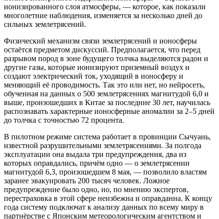
ионизированного слоя атмосферы, — которое, как показали
многолетние наблюдения, изменяется за несколько дней до
сильных землетрясений.
Физический механизм связи землетрясений и ионосферы
остаётся предметом дискуссий. Предполагается, что перед
разрывом пород в зоне будущего толчка выделяются радон и
другие газы, которые ионизируют приземный воздух и
создают электрический ток, уходящий в ионосферу и
меняющий её проводимость. Так это или нет, но нейросеть,
обученная на данных о 500 землетрясениях магнитудой 6,0 и
выше, произошедших в Китае за последние 30 лет, научилась
распознавать характерные ионосферные аномалии за 2–5 дней
до толчка с точностью 72 процента.
В пилотном режиме система работает в провинции Сычуань,
известной разрушительными землетрясениями. За полгода
эксплуатации она выдала три предупреждения, два из
которых оправдались, причём одно — о землетрясении
магнитудой 6,3, произошедшем 8 мая, — позволило властям
заранее эвакуировать 200 тысяч человек. Ложное
предупреждение было одно, но, по мнению экспертов,
перестраховка в этой сфере неизбежна и оправданна. К концу
года систему подключат к анализу данных по всему миру в
партнёрстве с Японским метеорологическим агентством и