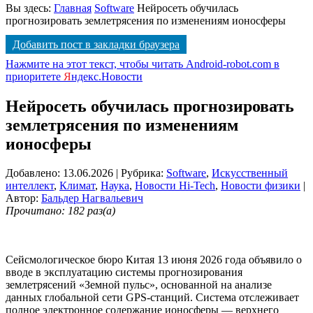
Вы здесь:
Главная
Software
Нейросеть обучилась
прогнозировать землетрясения по изменениям ионосферы
Добавить пост в закладки браузера
Нажмите на этот текст, чтобы читать Android-robot.com в
приоритете
Я
ндекс.Новости
Нейросеть обучилась прогнозировать
землетрясения по изменениям
ионосферы
Добавлено: 13.06.2026
| Рубрика:
Software
,
Искусственный
интеллект
,
Климат
,
Наука
,
Новости Hi-Tech
,
Новости физики
|
Автор:
Бальдер Нагвальевич
Прочитано: 182 раз(а)
Сейсмологическое бюро Китая 13 июня 2026 года объявило о
вводе в эксплуатацию системы прогнозирования
землетрясений «Земной пульс», основанной на анализе
данных глобальной сети GPS-станций. Система отслеживает
полное электронное содержание ионосферы — верхнего