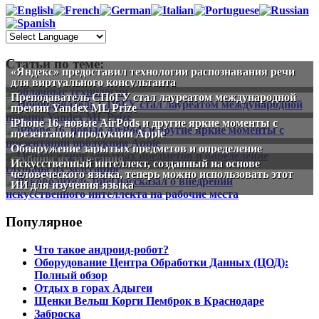
Статьи по теме:
«Яндекс» предоставил технологии распознавания речи
для виртуального консультанта
Преподаватель СПбГУ стал лауреатом международной
премии Yandex ML Prize
iPhone 16, новые AirPods и другие яркие моменты с
презентации продукции Apple
Обнаружение зарытых предметов и определение
глубины их залегания
Искусственный интеллект, созданный на основе
человеческого языка, теперь можно использовать этот
ИИ для изучения языка
Популярное
Что такое андроид-робот?
Оборудование Центра Обработки Данных (ЦОД):
Полный обзор
Отдых в горах Адыгеи
Щенки Вельш Корги Пемброк в Краснодаре
Заброска