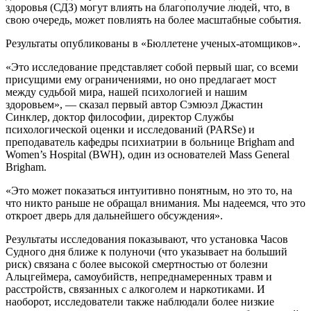
здоровья (СДЗ) могут влиять на благополучие людей, что, в
свою очередь, может повлиять на более масштабные события.
Результаты опубликованы в «Бюллетене ученых-атомщиков».
«Это исследование представляет собой первый шаг, со всеми
присущими ему ограничениями, но оно предлагает мост
между судьбой мира, нашей психологией и нашим
здоровьем», — сказал первый автор Сэмюэл Джастин
Синклер, доктор философии, директор Службы
психологической оценки и исследований (PARSe) и
преподаватель кафедры психиатрии в больнице Brigham and
Women’s Hospital (BWH), один из основателей Mass General
Brigham.
«Это может показаться интуитивно понятным, но это то, на
что никто раньше не обращал внимания. Мы надеемся, что это
откроет дверь для дальнейшего обсуждения».
Результаты исследования показывают, что установка Часов
Судного дня ближе к полуночи (что указывает на больший
риск) связана с более высокой смертностью от болезни
Альцгеймера, самоубийств, непреднамеренных травм и
расстройств, связанных с алкоголем и наркотиками. И
наоборот, исследователи также наблюдали более низкие