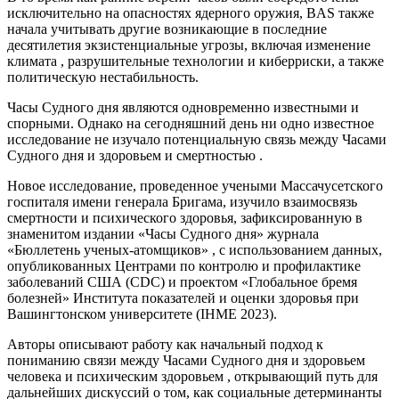
исключительно на опасностях ядерного оружия, BAS также
начала учитывать другие возникающие в последние
десятилетия экзистенциальные угрозы, включая изменение
климата , разрушительные технологии и киберриски, а также
политическую нестабильность.
Часы Судного дня являются одновременно известными и
спорными. Однако на сегодняшний день ни одно известное
исследование не изучало потенциальную связь между Часами
Судного дня и здоровьем и смертностью .
Новое исследование, проведенное учеными Массачусетского
госпиталя имени генерала Бригама, изучило взаимосвязь
смертности и психического здоровья, зафиксированную в
знаменитом издании «Часы Судного дня» журнала
«Бюллетень ученых-атомщиков» , с использованием данных,
опубликованных Центрами по контролю и профилактике
заболеваний США (CDC) и проектом «Глобальное бремя
болезней» Института показателей и оценки здоровья при
Вашингтонском университете (IHME 2023).
Авторы описывают работу как начальный подход к
пониманию связи между Часами Судного дня и здоровьем
человека и психическим здоровьем , открывающий путь для
дальнейших дискуссий о том, как социальные детерминанты