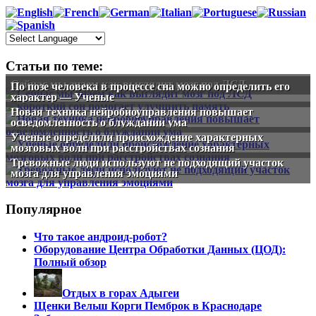
Статьи по теме:
Сейчас мы знаем как выглядит мозг под ЛСД
По позе человека в процессе сна можно определить его
характер — Ученые
Новая техника нейробиоуправления повышает
осведомленность о блуждании ума
Ученые определили происхождение характерных
мозговых волн при расстройствах сознания
Тревожные люди используют не подходящий участок
мозга для управления эмоциями
Популярное
Что такое андроид-робот?
Оборудование Центра Обработки Данных (ЦОД):
Полный обзор
Отдых в горах Адыгеи
Щенки Вельш Корги Пемброк в Краснодаре