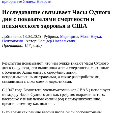
приоритете
Я
ндекс.Новости
Исследование связывает Часы Судного
дня с показателями смертности и
психического здоровья в США
Добавлено: 13.03.2025
| Рубрика:
Медицина
,
Мозг
,
Наука
,
Психология
| Автор:
Бальдер Нагвальевич
Прочитано: 157 раз(а)
Результаты показывают, что чем ближе тикают Часы Судного
дня к полуночи, тем выше показатели смертности, связанные
с болезнью Альцгеймера, самоубийствами,
непреднамеренными травмами, а также расстройствами,
связанными с алкоголем и наркотиками.
С 1947 года Бюллетень ученых-атомщиков ( BAS ) использует
метафору Часов Судного дня как средство выражения того,
насколько близок человеческий род к самоуничтожению,
представляемому как полночь.
В то время как ранние версии часов были сосредоточены