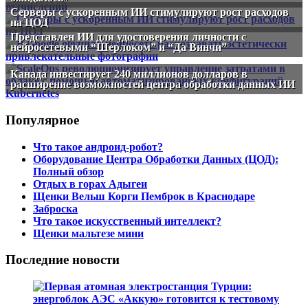
Серверы с ускоренным ИИ стимулируют рост расходов
на ЦОД
Представлен ИИ для удостоверения личности с
нейросетевыми “Шерлоком” и “Да Винчи”
Канада инвестирует 240 миллионов долларов в
расширение возможностей центра обработки данных ИИ
Популярное
Что такое андроид-робот?
Оборудование Центра Обработки Данных (ЦОД):
Полный обзор
Отдых в горах Адыгеи
Щенки Вельш Корги Пемброк в Краснодаре
Заброска
Что такое искусственный интеллект?
Щенки мальтезе мини
Последние новости