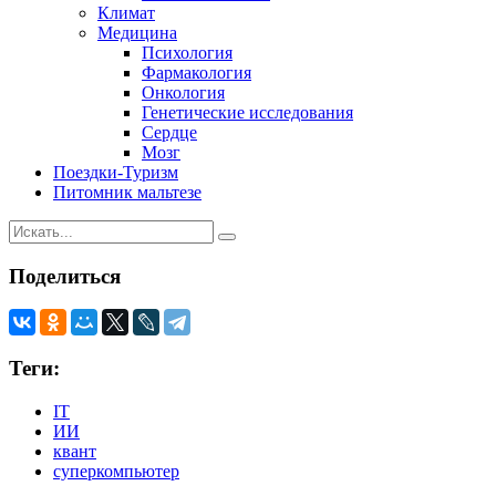
Климат
Медицина
Психология
Фармакология
Онкология
Генетические исследования
Сердце
Мозг
Поездки-Туризм
Питомник мальтезе
Поделиться
Теги:
IT
ИИ
квант
суперкомпьютер