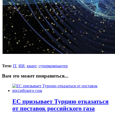
Теги:
IT
,
ИИ
,
квант
,
суперкомпьютер
Вам это может понравиться...
ЕС призывает Турцию отказаться
от поставок российского газа