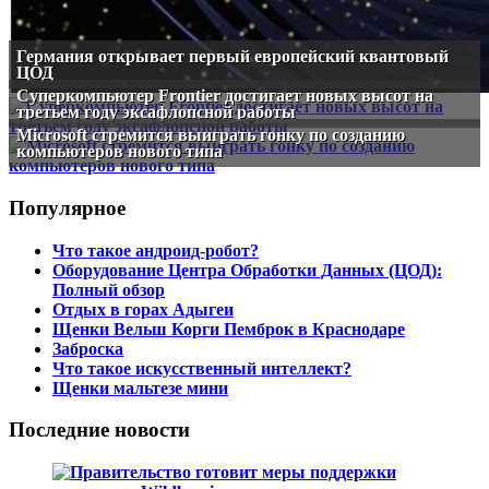
Германия открывает первый европейский квантовый
ЦОД
Суперкомпьютер Frontier достигает новых высот на
третьем году эксафлопсной работы
Microsoft стремится выиграть гонку по созданию
компьютеров нового типа
Популярное
Что такое андроид-робот?
Оборудование Центра Обработки Данных (ЦОД):
Полный обзор
Отдых в горах Адыгеи
Щенки Вельш Корги Пемброк в Краснодаре
Заброска
Что такое искусственный интеллект?
Щенки мальтезе мини
Последние новости