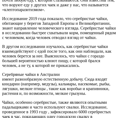
почти любую еду, с которой сталкиваются. Они известны тем,
что воруют еду у других чаек и даже у нас, что называется
«клептопаразитизмом».
Исследование 2019 года показало, что серебристые чайки,
обитающие у берегов Западной Европы и Великобритании,
знают направление человеческого взгляда. Серебристые чайки
в исследовании быстрее схватывали корм, помещенный рядом
с человеком, когда человек отводил взгляд от чайки.
В другом исследовании изучалось, как серебристые чайки
взаимодействуют с едой после того, как они наблюдали, как
человек берется за нее. Выяснилось, что чайки с гораздо
большей вероятностью клюют пищу, с которой брался
человек, а не ту, к которой не прикасались.
Серебряные чайки в Австралии
имеют разнообразную естественную добычу. Сюда входят
книдарии (например, медузы), кальмары, насекомые, рыбы,
лягушки, мелкие птицы , такие как воробьи и крапивники,
растения и, по возможности, мелкие грызуны.
Чайки, особенно серебристые, также являются опытными
падальщиками и часто используют свалки. Исследование,
проведенное в 1993 году , зафиксировало 6000 серебристых
чаек в час, покидающих одну городскую свалку в