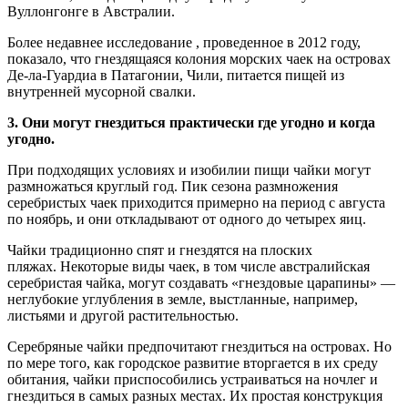
Вуллонгонге в Австралии.
Более недавнее исследование , проведенное в 2012 году,
показало, что гнездящаяся колония морских чаек на островах
Де-ла-Гуардиа в Патагонии, Чили, питается пищей из
внутренней мусорной свалки.
3. Они могут гнездиться практически где угодно и когда
угодно.
При подходящих условиях и изобилии пищи чайки могут
размножаться круглый год. Пик сезона размножения
серебристых чаек приходится примерно на период с августа
по ноябрь, и они откладывают от одного до четырех яиц.
Чайки традиционно спят и гнездятся на плоских
пляжах. Некоторые виды чаек, в том числе австралийская
серебристая чайка, могут создавать «гнездовые царапины» —
неглубокие углубления в земле, выстланные, например,
листьями и другой растительностью.
Серебряные чайки предпочитают гнездиться на островах. Но
по мере того, как городское развитие вторгается в их среду
обитания, чайки приспособились устраиваться на ночлег и
гнездиться в самых разных местах. Их простая конструкция