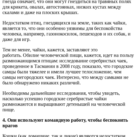
гнезда означает, что они могут гнездиться на травяных полях
для крикета, овалах, автостоянках, низких кустах между
скалами и даже на плоских крышах.
Недостатком птиц, гнездящихся на земле, таких как чайки,
является то, что они особенно уязвимы для беспокойства
человека, например, газонокосилок, пешеходов и их собак, и
даже для игр.
Тем не менее, чайки, кажется, заставляют это
работать. Обилие человеческой пищи, кажется, идет на пользу
размножающимся птицам: исследование серебристых чаек,
проведенное в Тасмании в 2008 году, показало, что городские
самцы были тяжелее и имели лучшее телосложение, чем
самцы негородских чаек. Интересно, что между самками не
было обнаружено никаких различий.
Необходимы дальнейшие исследования, чтобы увидеть,
насколько успешно городские серебристые чайки
размножаются и выращивают детенышей на человеческой
пище.
4. Они используют командную работу, чтобы беспокоить
врагов
Кошки (как домашние, так и дикие) являются недостатком