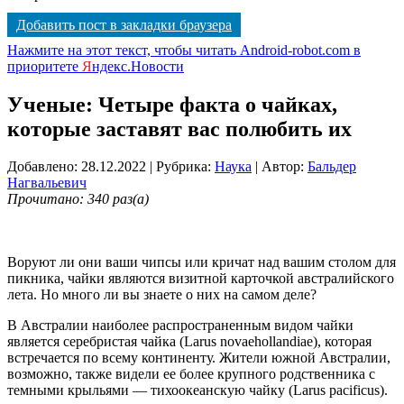
Добавить пост в закладки браузера
Нажмите на этот текст, чтобы читать Android-robot.com в
приоритете
Я
ндекс.Новости
Ученые: Четыре факта о чайках,
которые заставят вас полюбить их
Добавлено: 28.12.2022
| Рубрика:
Наука
| Автор:
Бальдер
Нагвальевич
Прочитано: 340 раз(а)
Воруют ли они ваши чипсы или кричат над вашим столом для
пикника, чайки являются визитной карточкой австралийского
лета. Но много ли вы знаете о них на самом деле?
В Австралии наиболее распространенным видом чайки
является серебристая чайка (Larus novaehollandiae), которая
встречается по всему континенту. Жители южной Австралии,
возможно, также видели ее более крупного родственника с
темными крыльями — тихоокеанскую чайку (Larus pacificus).