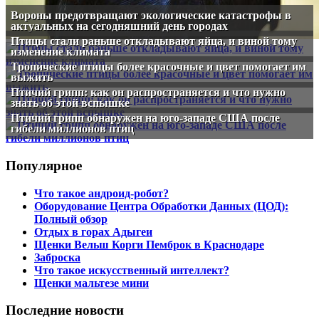
Вороны предотвращают экологические катастрофы в
актуальных на сегодняшний день городах
Птицы стали раньше откладывают яйца, и виной тому
изменение климата
Тропические птицы более красочные и цвет помогает им
выжить
Птичий грипп: как он распространяется и что нужно
знать об этой вспышке
Птичий грипп обнаружен на юго-западе США после
гибели миллионов птиц
Популярное
Что такое андроид-робот?
Оборудование Центра Обработки Данных (ЦОД):
Полный обзор
Отдых в горах Адыгеи
Щенки Вельш Корги Пемброк в Краснодаре
Заброска
Что такое искусственный интеллект?
Щенки мальтезе мини
Последние новости