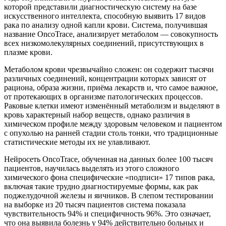
которой представили диагностическую систему на базе
искусственного интеллекта, способную выявить 17 видов
рака по анализу одной капли крови. Система, получившая
название OncoTrace, анализирует метаболом — совокупность
всех низкомолекулярных соединений, присутствующих в
плазме крови.
Метаболом крови чрезвычайно сложен: он содержит тысячи
различных соединений, концентрации которых зависят от
рациона, образа жизни, приёма лекарств и, что самое важное,
от протекающих в организме патологических процессов.
Раковые клетки имеют изменённый метаболизм и выделяют в
кровь характерный набор веществ, однако различия в
химическом профиле между здоровым человеком и пациентом
с опухолью на ранней стадии столь тонки, что традиционные
статистические методы их не улавливают.
Нейросеть OncoTrace, обученная на данных более 100 тысяч
пациентов, научилась выделять из этого сложного
химического фона специфические «подписи» 17 типов рака,
включая такие трудно диагностируемые формы, как рак
поджелудочной железы и яичников. В слепом тестировании
на выборке из 20 тысяч пациентов система показала
чувствительность 94% и специфичность 96%. Это означает,
что она выявила болезнь у 94% действительно больных и