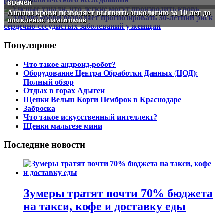
врачей
Анализ крови позволяет выявить онкологию за 10 лет до
появления симптомов
Популярное
Что такое андроид-робот?
Оборудование Центра Обработки Данных (ЦОД):
Полный обзор
Отдых в горах Адыгеи
Щенки Вельш Корги Пемброк в Краснодаре
Заброска
Что такое искусственный интеллект?
Щенки мальтезе мини
Последние новости
Зумеры тратят почти 70% бюджета
на такси, кофе и доставку еды