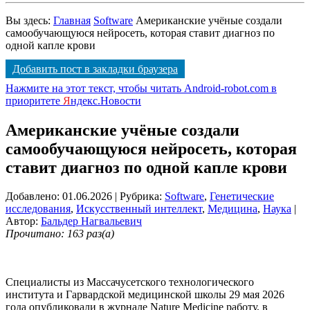
Вы здесь:
Главная
Software
Американские учёные создали
самообучающуюся нейросеть, которая ставит диагноз по
одной капле крови
Добавить пост в закладки браузера
Нажмите на этот текст, чтобы читать Android-robot.com в
приоритете
Я
ндекс.Новости
Американские учёные создали
самообучающуюся нейросеть, которая
ставит диагноз по одной капле крови
Добавлено: 01.06.2026
| Рубрика:
Software
,
Генетические
исследования
,
Искусственный интеллект
,
Медицина
,
Наука
|
Автор:
Бальдер Нагвальевич
Прочитано: 163 раз(а)
Специалисты из Массачусетского технологического
института и Гарвардской медицинской школы 29 мая 2026
года опубликовали в журнале Nature Medicine работу, в