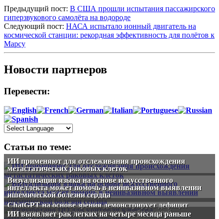
Предыдущий пост:
В США прошли испытания пассажирского
гиперзвукового самолёта на водороде
Следующий пост:
НАСА испытало ионный двигатель на
космической станции: рекордная эффективность для полётов к
Марсу
Новости партнеров
Перевести:
Статьи по теме:
ИИ применяют для отслеживания происхождения
метастатических раковых клеток
Визуализация языка на основе искусственного
интеллекта может помочь в неинвазивном выявлении
ишемической болезни сердца
ChatGPT на основе зрения демонстрирует дефицит
интерпретации радиологических изображений
ИИ выявляет рак легких на четыре месяца раньше