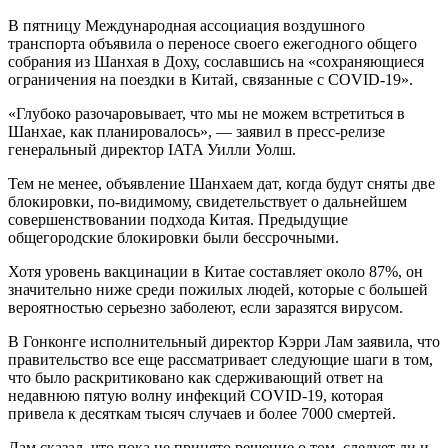
В пятницу Международная ассоциация воздушного
транспорта объявила о переносе своего ежегодного общего
собрания из Шанхая в Доху, сославшись на «сохраняющиеся
ограничения на поездки в Китай, связанные с COVID-19».
«Глубоко разочаровывает, что мы не можем встретиться в
Шанхае, как планировалось», — заявил в пресс-релизе
генеральный директор IATA Уилли Уолш.
Тем не менее, объявление Шанхаем дат, когда будут сняты две
блокировки, по-видимому, свидетельствует о дальнейшем
совершенствовании подхода Китая. Предыдущие
общегородские блокировки были бессрочными.
Хотя уровень вакцинации в Китае составляет около 87%, он
значительно ниже среди пожилых людей, которые с большей
вероятностью серьезно заболеют, если заразятся вирусом.
В Гонконге исполнительный директор Кэрри Лам заявила, что
правительство все еще рассматривает следующие шаги в том,
что было раскритиковано как сдерживающий ответ на
недавнюю пятую волну инфекций COVID-19, которая
привела к десяткам тысяч случаев и более 7000 смертей.
Лам сказал, что пока не принято решение о том, следует ли и