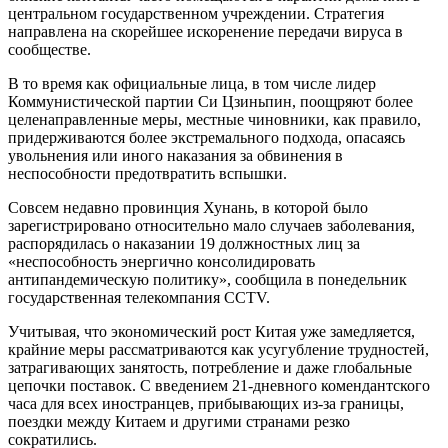
центральном государственном учреждении. Стратегия
направлена ​​на скорейшее искоренение передачи вируса в
сообществе.
В то время как официальные лица, в том числе лидер
Коммунистической партии Си Цзиньпин, поощряют более
целенаправленные меры, местные чиновники, как правило,
придерживаются более экстремального подхода, опасаясь
увольнения или иного наказания за обвинения в
неспособности предотвратить вспышки.
Совсем недавно провинция Хунань, в которой было
зарегистрировано относительно мало случаев заболевания,
распорядилась о наказании 19 должностных лиц за
«неспособность энергично консолидировать
антипандемическую политику», сообщила в понедельник
государственная телекомпания CCTV.
Учитывая, что экономический рост Китая уже замедляется,
крайние меры рассматриваются как усугубление трудностей,
затрагивающих занятость, потребление и даже глобальные
цепочки поставок. С введением 21-дневного комендантского
часа для всех иностранцев, прибывающих из-за границы,
поездки между Китаем и другими странами резко
сократились.