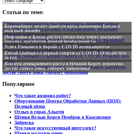
Статьи по теме:
Коронавирус может нанести вред экономике Китая в
опасный момент
Инфляция в Китае растет, поскольку вирус вызывает
покупку предметов первой необходимости
Успех Гонконга в борьбе с COVID возвращается
Китай сообщил о первой смерти от COVID-19 более чем
за год
Всплеск омикронного роста в Южной Корее, вероятно,
достиг своего пика, говорят чиновники
Популярное
Что такое андроид-робот?
Оборудование Центра Обработки Данных (ЦОД):
Полный обзор
Отдых в горах Адыгеи
Щенки Вельш Корги Пемброк в Краснодаре
Заброска
Что такое искусственный интеллект?
Щенки мальтезе мини