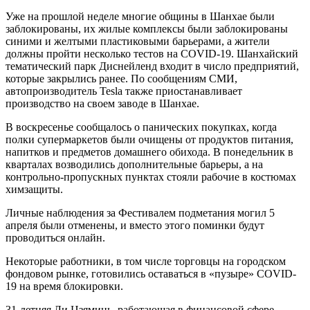
Уже на прошлой неделе многие общины в Шанхае были
заблокированы, их жилые комплексы были заблокированы
синими и желтыми пластиковыми барьерами, а жители
должны пройти несколько тестов на COVID-19. Шанхайский
тематический парк Диснейленд входит в число предприятий,
которые закрылись ранее. По сообщениям СМИ,
автопроизводитель Tesla также приостанавливает
производство на своем заводе в Шанхае.
В воскресенье сообщалось о панических покупках, когда
полки супермаркетов были очищены от продуктов питания,
напитков и предметов домашнего обихода. В понедельник в
кварталах возводились дополнительные барьеры, а на
контрольно-пропускных пунктах стояли рабочие в костюмах
химзащиты.
Личные наблюдения за Фестивалем подметания могил 5
апреля были отменены, и вместо этого поминки будут
проводиться онлайн.
Некоторые работники, в том числе торговцы на городском
фондовом рынке, готовились оставаться в «пузыре» COVID-
19 на время блокировки.
31-летняя Ли Цзяминь, работающая в финансовой сфере,