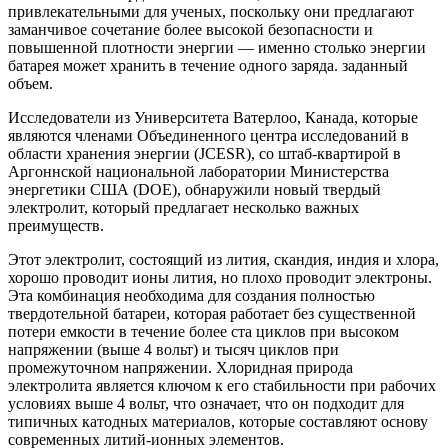
привлекательными для ученых, поскольку они предлагают
заманчивое сочетание более высокой безопасности и
повышенной плотности энергии — именно столько энергии
батарея может хранить в течение одного заряда. заданный
объем.
Исследователи из Университета Ватерлоо, Канада, которые
являются членами Объединенного центра исследований в
области хранения энергии (JCESR), со штаб-квартирой в
Аргоннской национальной лаборатории Министерства
энергетики США (DOE), обнаружили новый твердый
электролит, который предлагает несколько важных
преимуществ.
Этот электролит, состоящий из лития, скандия, индия и хлора,
хорошо проводит ионы лития, но плохо проводит электроны.
Эта комбинация необходима для создания полностью
твердотельной батареи, которая работает без существенной
потери емкости в течение более ста циклов при высоком
напряжении (выше 4 вольт) и тысяч циклов при
промежуточном напряжении. Хлоридная природа
электролита является ключом к его стабильности при рабочих
условиях выше 4 вольт, что означает, что он подходит для
типичных катодных материалов, которые составляют основу
современных литий-ионных элементов.