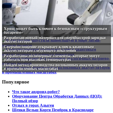
Хрящ может быть ключом к безопасным «структурным
батареям»
Разработан новый материал для сверхбыстрой зарядки
аккумуляторов
Сверхпоглощение открывает ключ к квантовым
аккумуляторам следующего поколения
Разработаны полимерные элементы, которые могут
работать при высоких температурах
Найден метод производства волоконных аккумуляторов
в промышленных масштабах
Популярное
Что такое андроид-робот?
Оборудование Центра Обработки Данных (ЦОД):
Полный обзор
Отдых в горах Адыгеи
Щенки Вельш Корги Пемброк в Краснодаре