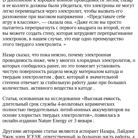
и ее коллеги должны были убедиться, что электроны не могут
легко перемещаться через электролит, чтобы вызвать его
разложение при высоком напряжении . «Представьте себе
игру в классики», — сказала она. «Даже если вы просто
пытаетесь перепрыгнуть с первого квадрата на второй, если
вы можете создать стену, которая затрудняет перепрыгивание
электронов, в нашем случае, это еще одно преимущество
этого твердого электролита. »
Назар сказал, что пока неясно, почему электронная
проводимость ниже, чем у многих хлоридных электролитов, о
которых сообщалось ранее, но это помогает установить
чистую поверхность раздела между материалом катода и
твердым электролитом , факт, который в значительной
степени отвечает за стабильную работу даже при больших
количествах. активного вещества в катоде .
Статья, основанная на исследовании «Высокая емкость,
длительный срок службы 4-вольтовых керамических
полностью твердотельных литий-ионных аккумуляторов на
основе хлористых твердых электролитов», появилась в
онлайн-издании Nature Energy от 3 января .
Другими авторами статьи являются аспирант Назара, Лайдонг
Чжоу, член JCESR, ответственный за большую часть работы, а