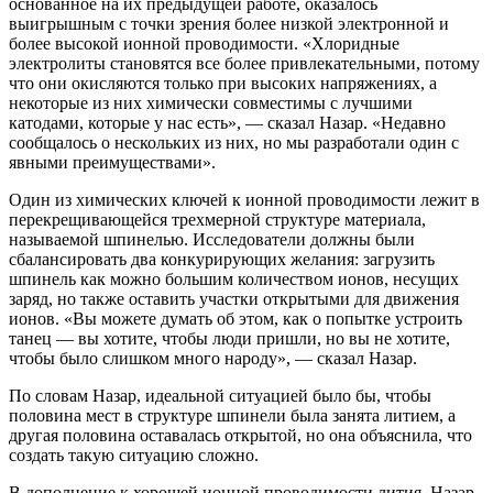
основанное на их предыдущей работе, оказалось
выигрышным с точки зрения более низкой электронной и
более высокой ионной проводимости. «Хлоридные
электролиты становятся все более привлекательными, потому
что они окисляются только при высоких напряжениях, а
некоторые из них химически совместимы с лучшими
катодами, которые у нас есть», — сказал Назар. «Недавно
сообщалось о нескольких из них, но мы разработали один с
явными преимуществами».
Один из химических ключей к ионной проводимости лежит в
перекрещивающейся трехмерной структуре материала,
называемой шпинелью. Исследователи должны были
сбалансировать два конкурирующих желания: загрузить
шпинель как можно большим количеством ионов, несущих
заряд, но также оставить участки открытыми для движения
ионов. «Вы можете думать об этом, как о попытке устроить
танец — вы хотите, чтобы люди пришли, но вы не хотите,
чтобы было слишком много народу», — сказал Назар.
По словам Назар, идеальной ситуацией было бы, чтобы
половина мест в структуре шпинели была занята литием, а
другая половина оставалась открытой, но она объяснила, что
создать такую ​​ситуацию сложно.
В дополнение к хорошей ионной проводимости лития, Назар