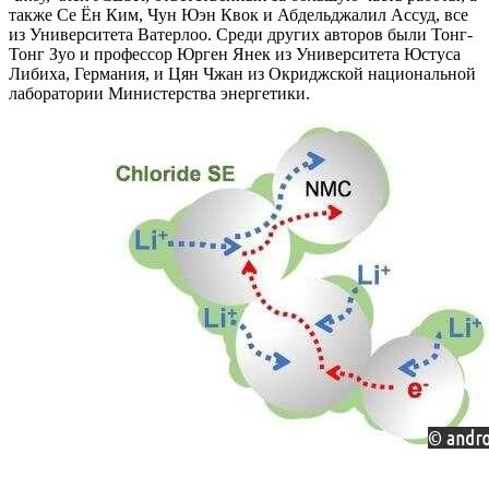
также Се Ён Ким, Чун Юэн Квок и Абдельджалил Ассуд, все
из Университета Ватерлоо. Среди других авторов были Тонг-
Тонг Зуо и профессор Юрген Янек из Университета Юстуса
Либиха, Германия, и Цян Чжан из Окриджской национальной
лаборатории Министерства энергетики.