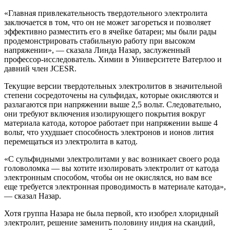
«Главная привлекательность твердотельного электролита
заключается в том, что он не может загореться и позволяет
эффективно разместить его в ячейке батареи; мы были рады
продемонстрировать стабильную работу при высоком
напряжении», — сказала Линда Назар, заслуженный
профессор-исследователь. Химии в Университете Ватерлоо и
давний член JCESR.
Текущие версии твердотельных электролитов в значительной
степени сосредоточены на сульфидах, которые окисляются и
разлагаются при напряжении выше 2,5 вольт. Следовательно,
они требуют включения изолирующего покрытия вокруг
материала катода, которое работает при напряжении выше 4
вольт, что ухудшает способность электронов и ионов лития
перемещаться из электролита в катод.
«С сульфидными электролитами у вас возникает своего рода
головоломка — вы хотите изолировать электролит от катода
электронным способом, чтобы он не окислялся, но вам все
еще требуется электронная проводимость в материале катода»,
— сказал Назар.
Хотя группа Назара не была первой, кто изобрел хлоридный
электролит, решение заменить половину индия на скандий,