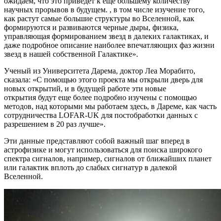
ожидаем, что это приведет к еще большему количеству
научных прорывов в будущем. , в том числе изучение того,
как растут самые большие структуры во Вселенной, как
формируются и развиваются черные дыры, физика,
управляющая формированием звезд в далеких галактиках, и
даже подробное описание наиболее впечатляющих фаз жизни
звезд в нашей собственной Галактике».
Ученый из Университета Дарема, доктор Леа Морабито,
сказала: «С помощью этого проекта мы открыли дверь для
новых открытий, и в будущей работе эти новые
открытия будут еще более подробно изучены с помощью
методов, над которыми мы работаем здесь, в Дареме, как часть
сотрудничества LOFAR-UK для постобработки данных с
разрешением в 20 раз лучше».
Эти данные представляют собой важный шаг вперед в
астрофизике и могут использоваться для поиска широкого
спектра сигналов, например, сигналов от ближайших планет
или галактик вплоть до слабых сигнатур в далекой
Вселенной.