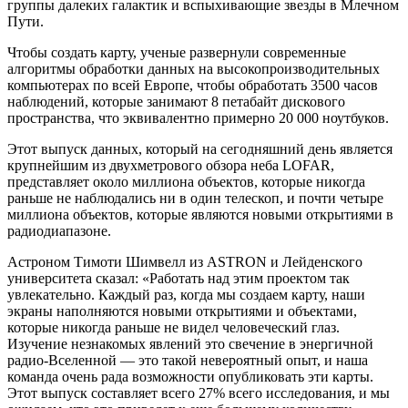
группы далеких галактик и вспыхивающие звезды в Млечном
Пути.
Чтобы создать карту, ученые развернули современные
алгоритмы обработки данных на высокопроизводительных
компьютерах по всей Европе, чтобы обработать 3500 часов
наблюдений, которые занимают 8 петабайт дискового
пространства, что эквивалентно примерно 20 000 ноутбуков.
Этот выпуск данных, который на сегодняшний день является
крупнейшим из двухметрового обзора неба LOFAR,
представляет около миллиона объектов, которые никогда
раньше не наблюдались ни в один телескоп, и почти четыре
миллиона объектов, которые являются новыми открытиями в
радиодиапазоне.
Астроном Тимоти Шимвелл из ASTRON и Лейденского
университета сказал: «Работать над этим проектом так
увлекательно. Каждый раз, когда мы создаем карту, наши
экраны наполняются новыми открытиями и объектами,
которые никогда раньше не видел человеческий глаз.
Изучение незнакомых явлений это свечение в энергичной
радио-Вселенной — это такой невероятный опыт, и наша
команда очень рада возможности опубликовать эти карты.
Этот выпуск составляет всего 27% всего исследования, и мы