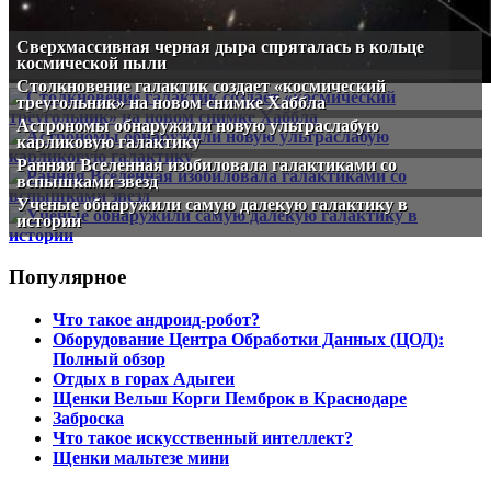
Сверхмассивная черная дыра спряталась в кольце
космической пыли
Столкновение галактик создает «космический
треугольник» на новом снимке Хаббла
Астрономы обнаружили новую ультраслабую
карликовую галактику
Ранняя Вселенная изобиловала галактиками со
вспышками звезд
Ученые обнаружили самую далекую галактику в
истории
Популярное
Что такое андроид-робот?
Оборудование Центра Обработки Данных (ЦОД):
Полный обзор
Отдых в горах Адыгеи
Щенки Вельш Корги Пемброк в Краснодаре
Заброска
Что такое искусственный интеллект?
Щенки мальтезе мини