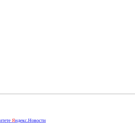
ритете
Я
ндекс.Новости