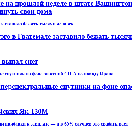
на прошлой неделе в штате Вашингтон, 
инуть свои дома
го в Гватемале заставило бежать тысяч
т выпал снег
иперспектральные спутники на фоне оп
ийских Як-130М