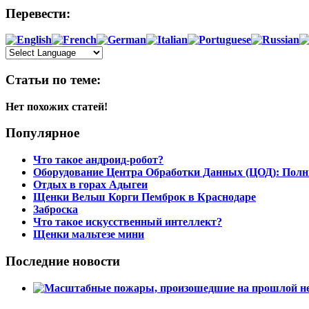
Перевести:
Статьи по теме:
Нет похожих статей!
Популярное
Что такое андроид-робот?
Оборудование Центра Обработки Данных (ЦОД): Полн
Отдых в горах Адыгеи
Щенки Вельш Корги Пемброк в Краснодаре
Заброска
Что такое искусственный интеллект?
Щенки мальтезе мини
Последние новости