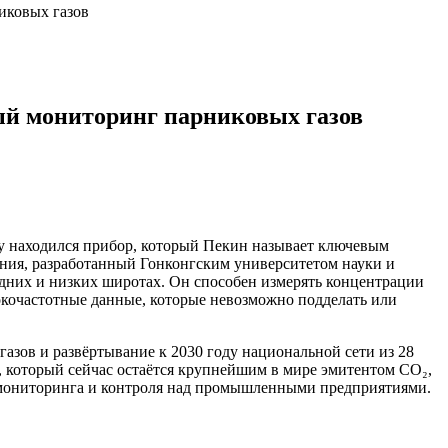
иковых газов
ный мониторинг парниковых газов
рту находился прибор, который Пекин называет ключевым
ения, разработанный Гонконгским университетом науки и
едних и низких широтах. Он способен измерять концентрации
сокочастотные данные, которые невозможно подделать или
азов и развёртывание к 2030 году национальной сети из 28
й, который сейчас остаётся крупнейшим в мире эмитентом CO₂,
о мониторинга и контроля над промышленными предприятиями.