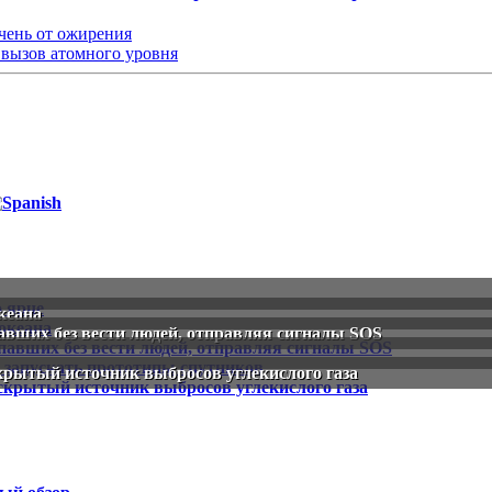
чень от ожирения
 вызов атомного уровня
кеана
вших без вести людей, отправляя сигналы SOS
скрытый источник выбросов углекислого газа