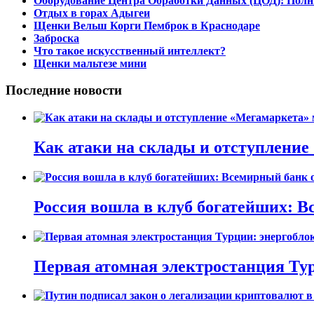
Оборудование Центра Обработки Данных (ЦОД): Полн
Отдых в горах Адыгеи
Щенки Вельш Корги Пемброк в Краснодаре
Заброска
Что такое искусственный интеллект?
Щенки мальтезе мини
Последние новости
Как атаки на склады и отступлени
Россия вошла в клуб богатейших: В
Первая атомная электростанция Тур