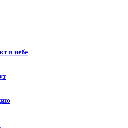
кт в небе
ут
цию
»