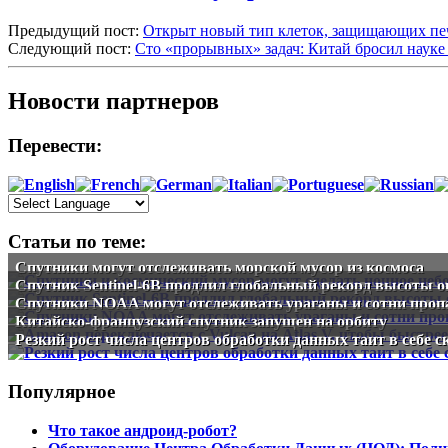
Предыдущий пост:
Открыт новый тип клеток, защищающих пе
Следующий пост:
Сто «прорывных» задач: Китай бросил науке
Новости партнеров
Перевести:
Статьи по теме:
Спутники могут отслеживать морской мусор из космоса
Спутник Sentinel-6B продлил глобальный рекорд высоты о
Спутники NOAA могут отслеживать ураганы и сотни пропа
Китайско-французский спутник запущен на орбиту
Резкий рост числа центров обработки данных таит в себе 
Популярное
Что такое андроид-робот?