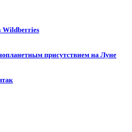
 Wildberries
инопланетным присутствием на Луне
атак