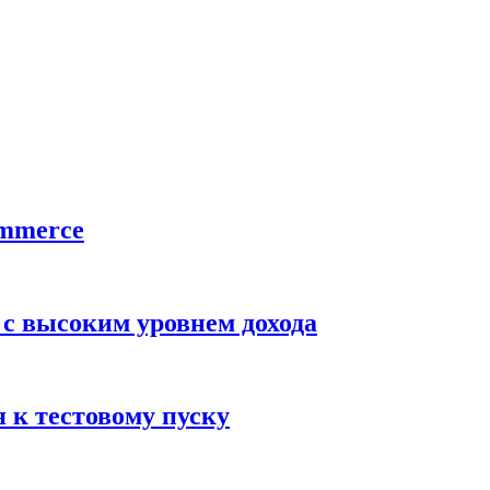
ommerce
 с высоким уровнем дохода
 к тестовому пуску