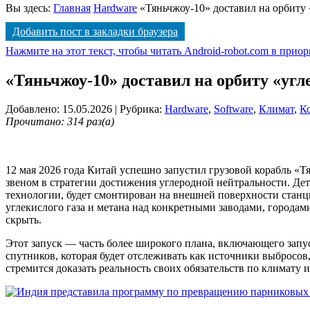
Вы здесь:
Главная
Hardware
«Тяньчжоу-10» доставил на орбиту
Добавить пост в закладки браузера
Нажмите на этот текст, чтобы читать Android-robot.com в прио
«Тяньчжоу-10» доставил на орбиту «уг
Добавлено: 15.05.2026
| Рубрика:
Hardware
,
Software
,
Климат
,
К
Прочитано: 314 раз(а)
12 мая 2026 года Китай успешно запустил грузовой корабль «
звеном в стратегии достижения углеродной нейтральности. Де
технологии, будет смонтирован на внешней поверхности станц
углекислого газа и метана над конкретными заводами, города
скрыть.
Этот запуск — часть более широкого плана, включающего запус
спутников, которая будет отслеживать как источники выбросов
стремится доказать реальность своих обязательств по клима