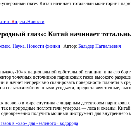
 «углеродный глаз»: Китай начинает тотальный мониторинг парн
ритете
Я
ндекс.Новости
леродный глаз»: Китай начинает тоталь
осмос
,
Наука
,
Новости физики
| Автор:
Бальдер Нагвальевич
Тяньчжоу-10» к национальной орбитальной станции, и на его бо
тектор точечных источников парниковых газов высокого разреш
ии и начнёт непрерывно сканировать поверхность планеты в ср
ми и сельскохозяйственными угодьями, предоставляя точные, вы
к первого в мире спутника с лидарным детектором парниковых г
, так и природные поглотители углерода — леса и океаны. Кита
ту и одновременно получить мощный инструмент для внутреннег