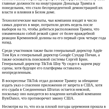
главные должности на инаугурации Дональда Трампа в
понедельник, что стало беспрецедентной демонстрацией их
власти и влияния в Белом доме.
Технологические магнаты, чьи компании входят в число
самых дорогих в мире, потратили десять недель после
выборов на то, чтобы добиться расположения Трампа, что
ознаменовало собой резкий сдвиг от более враждебной
реакции Кремниевой долины на его первый срок четыре года
назад.
Среди участников также были генеральный директор Apple
Тим Кук и генеральный директор Google Сундар Пичаи, а
также основатель поисковой системы Сергей Брин.
Генеральный директор TikTok Шоу Чу сидел в заднем ряду
сцены, хотя будущее его платформы оставалось
неопределенным.
В воскресенье TikTok отдал должное Трампу за обещание
издать указ о спасении приложения от запрета в США, хотя
его судьба в Соединенных Штатах остается неясной,
поскольку оно находится во владении китайской компании
ByteDance, что противоречит закону США.
Несмотря на то, что из-за плохой погоды церемония прошла в