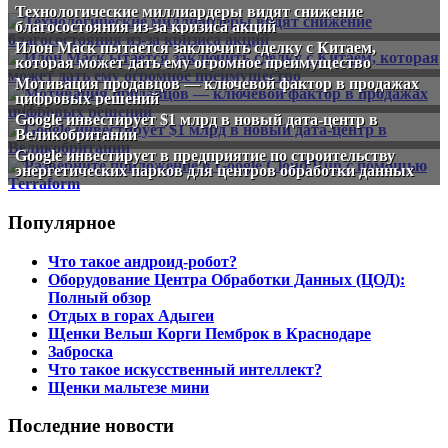
Технологические миллиардеры видят снижение
благосостояния из-за кризиса акций
Илон Маск пытается заключить сделку с Китаем,
которая может дать ему огромное преимущество
Мотивация продавцов — ключевой фактор в продажах
цифровых решений
Google инвестирует $1 млрд в новый дата-центр в
Великобритании
Google инвестирует в предприятие по строительству
энергетических парков для центров обработки данных
Популярное
Что такое андроид-робот?
Оборудование Центра Обработки Данных (ЦОД):
Полный обзор
Отдых в горах Адыгеи
Щенки Вельш Корги Пемброк в Краснодаре
Заброска
Что такое искусственный интеллект?
Щенки мальтезе мини
Последние новости