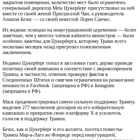
закрытом помещении, количество мест было ограничено,
генеральный директор Meta Цукерберг присутствовал на ней
вместе со своей женой Присциллой Чан, а руководитель
Amazon Безос — со своей невестой Лорен Санчес.
Их видные позиции на инаугурационной церемонии — более
заметные, чем у многих членов кабинета министров — были
особенно заметны для Цукерберга, которому Трамп всего
несколько месяцев назад пригрозил пожизненным
заключением.
Недавно Цукерберг попал в заголовки газет, дерзко приведя
политику своей компании в соответствие с мировоззрением
Трампа, в частности, отменив проверку фактов в
Соединенных Штатах и ​​смягчив ограничения на разжигание
ненависти в Facebook (запрещена в РФ) и Instagram
(запрещена в РФ).
Маск продемонстрировал самую сильную поддержку Трампу,
выделив 277 миллионов долларов на его избирательную
кампанию и превратив свою платформу X в усилитель
голосов в поддержку Трампа.
Безос, как и Цукерберг и его коллеги, посетил поместье
Трампа Мар-а-Лаго во Флориде перед инаугурацией,