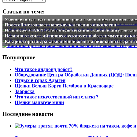
Статьи по теме:
Ученые ищут путь к лечению рака с меньшим количество
Простой метод дает надежду к лечению онкологии
Используя CAR Т-клеточную терапию, ученые ищут лекарс
Недавно открытый процесс ускоряет работу иммунных кл
Вакцина против рака молочной железы безопасно создает
Популярное
Что такое андроид-робот?
Оборудование Центра Обработки Данных (ЦОД): Полн
Отдых в горах Адыгеи
Щенки Вельш Корги Пемброк в Краснодаре
Заброска
Что такое искусственный интеллект?
Щенки мальтезе мини
Последние новости