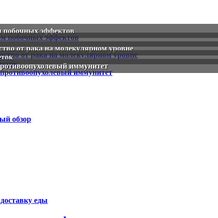
м побочных эффектов
тво от рака на молекулярном уровне
еток
 противоопухолевый иммунитет
ый обзор