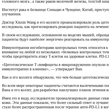
головного мозга , а также раком молочной железы, толстой ки
Институт рака в больнице Синьцяо в Чунцине, Китай, присту
улучшения.
Доктор Xinxin Wang и его коллеги проанализировали роль ц
исследовала, как прогнозировать реакцию пациента на лечение
В своем исследовании, основанном на моделях мышей, образцах
пациенты будут наиболее энергично реагировать на иммунотера
Иммунотерапия ингибиторами контрольных точек относится к м
внимание на любой из нескольких «белковых контрольных точе
чтобы предотвратить атаку Т-клеток на здоровые клетки. PD-L1
«Цитотоксические Т-лимфоциты в микроокружении опухоли им
иммунотерапии в клинике», — утверждает Ван.
Ван и его коллеги обнаружили, что чем больше цитотоксически
Во всем мире некоторые пациенты считаются вылеченными пос
Вана и его коллег, для разработки наилучших планов лечения в
Имея это в виду, исследователи проанализировали данные се
кожи. Эти данные показали, что более сильный ответ и лучшие
стало более распространенным после терапии анти-PD-L1 в ког