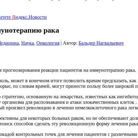
ритете
Я
ндекс.Новости
мунотерапию рака
едицина
,
Наука
,
Онкология
| Автор:
Бальдер Нагвальевич
я прогнозирования реакции пациентов на иммунотерапию рака.
ь, может в конечном итоге позволить врачам предсказать, как
орые, по словам врачей, могут принести пользу более широкой 
стратегию, основанную на лекарствах, известных как ингибито
 организма для распознавания и атаки злокачественных клеток 
ый произвел революцию в лечении немелкоклеточного рака легко
ективны для некоторых больных раком, но не обеспечивают долг
а поиск способов сделать эту революционную форму лечения рак
локадой контрольных точек для лечения пациентов с различны