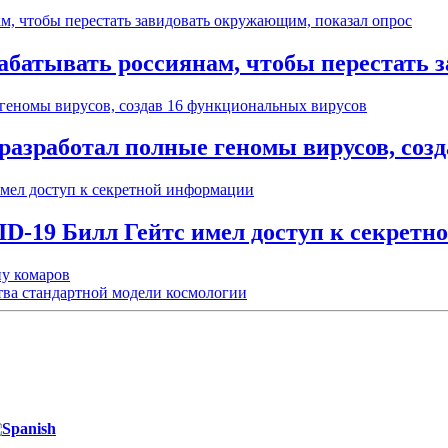
рабатывать россиянам, чтобы перестать 
разработал полные геномы вирусов, соз
D-19 Билл Гейтс имел доступ к секрет
ну комаров
тва стандартной модели космологии