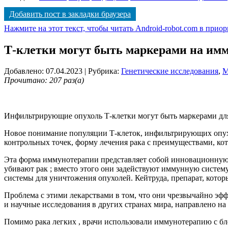
Добавить пост в закладки браузера
Нажмите на этот текст, чтобы читать Android-robot.com в прио
Т-клетки могут быть маркерами на им
Добавлено: 07.04.2023
| Рубрика:
Генетические исследования
,
М
Прочитано: 207 раз(а)
Инфильтрирующие опухоль Т-клетки могут быть маркерами дл
Новое понимание популяции Т-клеток, инфильтрирующих опухол
контрольных точек, форму лечения рака с преимуществами, кот
Эта форма иммунотерапии представляет собой инновационную 
убивают рак ; вместо этого они задействуют иммунную систему
системы для уничтожения опухолей. Кейтруда, препарат, котор
Проблема с этими лекарствами в том, что они чрезвычайно эфф
и научные исследования в других странах мира, направлено н
Помимо рака легких , врачи использовали иммунотерапию с б