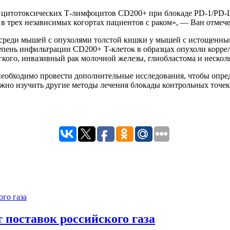
цитотоксических Т-лимфоцитов CD200+ при блокаде PD-1/PD-L1
в трех независимых когортах пациентов с раком», — Ван отмеч
 среди мышей с опухолями толстой кишки у мышей с истощенны
тепень инфильтрации CD200+ Т-клеток в образцах опухоли корр
кого, инвазивный рак молочной железы, глиобластома и несколь
о необходимо провести дополнительные исследования, чтобы опр
жно изучить другие методы лечения блокады контрольных точек ,
 поставок российского газа