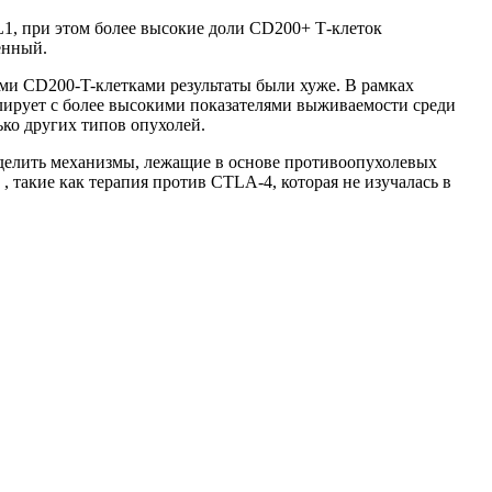
, при этом более высокие доли CD200+ Т-клеток
енный.
ми CD200-T-клетками результаты были хуже. В рамках
елирует с более высокими показателями выживаемости среди
ко других типов опухолей.
еделить механизмы, лежащие в основе противоопухолевых
 такие как терапия против CTLA-4, которая не изучалась в