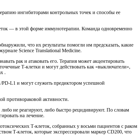
терапию ингибиторами контрольных точек и способы ее
еток — в этой форме иммунотерапии. Команда одновременно
бнаружили, что их результаты помогли им предсказать, какие
нале Science Translational Medicine.
авать рак и атаковать его. Терапия может акцентировать
точечные Т-клетки и могут действовать как «выключатели»,
х .
/PD-L1 и могут служить предиктором успешной
ной противораковой активности.
 либо не реагируют, либо быстро рецидивируют. По словам
гировать на лечение.
токсических Т-клеток, собранных у восьми пациентов с раком
ством Т-клеток, которые экспрессировали маркер CD200, что