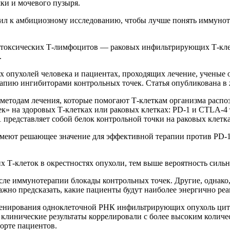
шки и мочевого пузыря.
пил к амбициозному исследованию, чтобы лучше понять иммуно
итотоксических Т-лимфоцитов — раковых инфильтрирующих Т-кл
.
 опухолей человека и пациентах, проходящих лечение, ученые о
пию ингибиторами контрольных точек. Статья опубликована в жур
етодам лечения, которые помогают Т-клеткам организма распозн
к» на здоровых Т-клетках или раковых клетках: PD-1 и CTLA-4 
 представляет собой белок контрольной точки на раковых клетка
еют решающее значение для эффективной терапии против PD-1
х Т-клеток в окрестностях опухоли, тем выше вероятность силь
ле иммунотерапии блокады контрольных точек. Другие, однако,
ажно предсказать, какие пациенты будут наиболее энергично реа
квенирования одноклеточной РНК инфильтрирующих опухоль цито
 клинические результаты коррелировали с более высоким количе
орте пациентов.