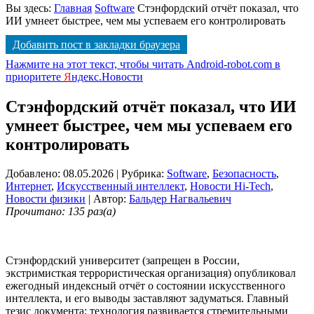
Вы здесь:
Главная
Software
Стэнфордский отчёт показал, что
ИИ умнеет быстрее, чем мы успеваем его контролировать
Добавить пост в закладки браузера
Нажмите на этот текст, чтобы читать Android-robot.com в
приоритете
Я
ндекс.Новости
Стэнфордский отчёт показал, что ИИ
умнеет быстрее, чем мы успеваем его
контролировать
Добавлено: 08.05.2026
| Рубрика:
Software
,
Безопасность
,
Интернет
,
Искусственный интеллект
,
Новости Hi-Tech
,
Новости физики
| Автор:
Бальдер Нагвальевич
Прочитано: 135 раз(а)
Стэнфордский университет (запрещен в России,
экстримисткая террористическая организация) опубликовал
ежегодный индексный отчёт о состоянии искусственного
интеллекта, и его выводы заставляют задуматься. Главный
тезис документа: технология развивается стремительными