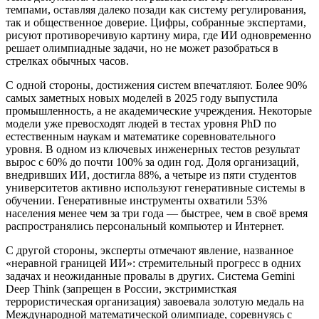
темпами, оставляя далеко позади как систему регулирования,
так и общественное доверие. Цифры, собранные экспертами,
рисуют противоречивую картину мира, где ИИ одновременно
решает олимпиадные задачи, но не может разобраться в
стрелках обычных часов.
С одной стороны, достижения систем впечатляют. Более 90%
самых заметных новых моделей в 2025 году выпустила
промышленность, а не академические учреждения. Некоторые
модели уже превосходят людей в тестах уровня PhD по
естественным наукам и математике соревновательного
уровня. В одном из ключевых инженерных тестов результат
вырос с 60% до почти 100% за один год. Доля организаций,
внедривших ИИ, достигла 88%, а четыре из пяти студентов
университетов активно используют генеративные системы в
обучении. Генеративные инструменты охватили 53%
населения менее чем за три года — быстрее, чем в своё время
распространялись персональный компьютер и Интернет.
С другой стороны, эксперты отмечают явление, названное
«неравной границей ИИ»: стремительный прогресс в одних
задачах и неожиданные провалы в других. Система Gemini
Deep Think (запрещен в России, экстримисткая
террористическая организация) завоевала золотую медаль на
Международной математической олимпиаде, соревнуясь с