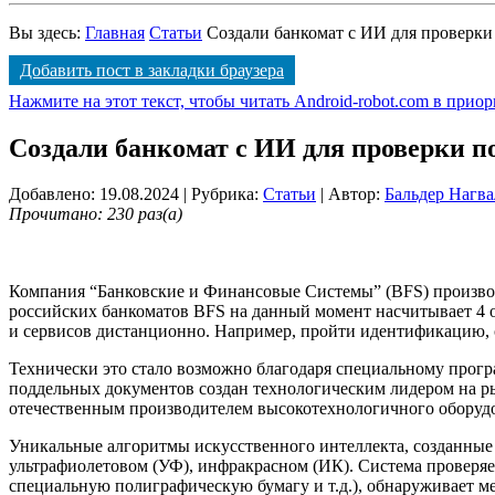
Вы здесь:
Главная
Статьи
Создали банкомат с ИИ для проверк
Добавить пост в закладки браузера
Нажмите на этот текст, чтобы читать Android-robot.com в прио
Создали банкомат с ИИ для проверки п
Добавлено: 19.08.2024
| Рубрика:
Статьи
| Автор:
Бальдер Нагва
Прочитано: 230 раз(а)
Компания “Банковские и Финансовые Системы” (BFS) производ
российских банкоматов BFS на данный момент насчитывает 4 
и сервисов дистанционно. Например, пройти идентификацию, о
Технически это стало возможно благодаря специальному прог
поддельных документов создан технологическим лидером на ры
отечественным производителем высокотехнологичного оборуд
Уникальные алгоритмы искусственного интеллекта, созданные 
ультрафиолетовом (УФ), инфракрасном (ИК). Система проверя
специальную полиграфическую бумагу и т.д.), обнаруживает м