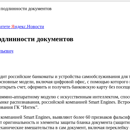
и подлинности документов
ритете
Я
ндекс.Новости
одлинности документов
льевич
ит российские банкоматы и устройства самообслуживания для 
основные модели, включая цифровой офис, с помощью которого 
ткрыть счет, оформить и получить банковскую карту без посеще
раммно-аппаратному модулю с искусственным интеллектом, спос
нке распознавания, российской компанией Smart Engines. Встр
ования ГК “Интек”.
компанией Smart Engines, выявляют более 60 признаков фальсиф
ет оригинальность и элементы защиты бланка документа (защит
еханические вмешательства в сам документ, включая переклейку