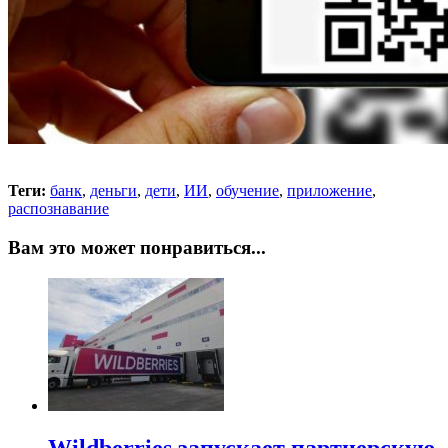
Теги:
банк
,
деньги
,
дети
,
ИИ
,
обучение
,
приложение
,
распознавание
Вам это может понравиться...
Wildberries запускает партнерскую