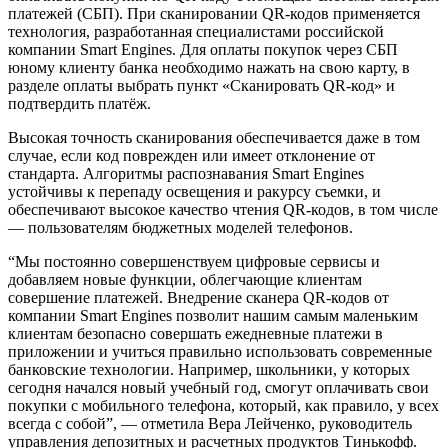
платежей (СБП). При сканировании QR-кодов применяется
технология, разработанная специалистами российской
компании Smart Engines. Для оплаты покупок через СБП
юному клиенту банка необходимо нажать на свою карту, в
разделе оплаты выбрать пункт «Сканировать QR-код» и
подтвердить платёж.
Высокая точность сканирования обеспечивается даже в том
случае, если код поврежден или имеет отклонение от
стандарта. Алгоритмы распознавания Smart Engines
устойчивы к перепаду освещения и ракурсу съемки, и
обеспечивают высокое качество чтения QR-кодов, в том числе
— пользователям бюджетных моделей телефонов.
“Мы постоянно совершенствуем цифровые сервисы и
добавляем новые функции, облегчающие клиентам
совершение платежей. Внедрение сканера QR-кодов от
компании Smart Engines позволит нашим самым маленьким
клиентам безопасно совершать ежедневные платежи в
приложении и учиться правильно использовать современные
банковские технологии. Например, школьники, у которых
сегодня начался новый учебный год, смогут оплачивать свои
покупки с мобильного телефона, который, как правило, у всех
всегда с собой”, — отметила Вера Лейченко, руководитель
управления депозитных и расчетных продуктов Тинькофф.