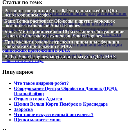
Статьи по теме:
Россияне совершили более 0,5 млрд платежей по QR с
использованием софта
Банк Точка распознает QR-коды и другие баркоды с
помощью технологии Smart Engines
Банк «Мир Привилегий» в 10 раз ускорил обслуживание
клиентов благодаря технологии Smart Engines
Приложение позволит перенести привычные функции
банковских приложений в МАХ
ВТБ и Smart Engines запустили оплату по QR в MAX
Популярное
Что такое андроид-робот?
Оборудование Центра Обработки Данных (ЦОД):
Полный обзор
Отдых в горах Адыгеи
Щенки Вельш Корги Пемброк в Краснодаре
Заброска
Что такое искусственный интеллект?
Щенки мальтезе мини