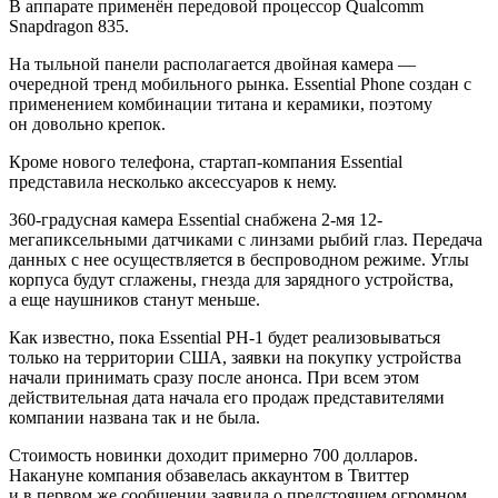
В аппарате применён передовой процессор Qualcomm
Snapdragon 835.
На тыльной панели располагается двойная камера —
очередной тренд мобильного рынка. Essential Phone создан с
применением комбинации титана и керамики, поэтому
он довольно крепок.
Кроме нового телефона, стартап-компания Essential
представила несколько аксессуаров к нему.
360-градусная камера Essential снабжена 2-мя 12-
мегапиксельными датчиками с линзами рыбий глаз. Передача
данных с нее осуществляется в беспроводном режиме. Углы
корпуса будут сглажены, гнезда для зарядного устройства,
а еще наушников станут меньше.
Как известно, пока Essential PH-1 будет реализовываться
только на территории США, заявки на покупку устройства
начали принимать сразу после анонса. При всем этом
действительная дата начала его продаж представителями
компании названа так и не была.
Стоимость новинки доходит примерно 700 долларов.
Накануне компания обзавелась аккаунтом в Твиттер
и в первом же сообщении заявила о предстоящем огромном