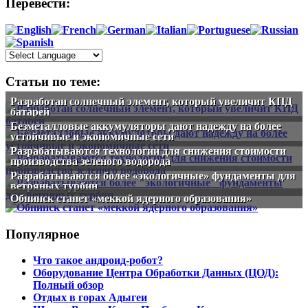
Перевести:
Статьи по теме:
Разработан солнечный элемент, который увеличит КПД
батарей
Безметалловые аккумуляторы дают надежду на более
устойчивые и экономичные сети
Разрабатываются технологии для снижения стоимости
производства зеленого водорода
Разрабатываются более «экологичные» фундаменты для
ветряных турбин
Обнинск станет «меккой ядерного образования»
Популярное
Что такое андроид-робот?
Оборудование Центра Обработки Данных (ЦОД):
Полный обзор
Отдых в горах Адыгеи