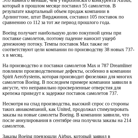
Это намного меньше, чем у европейского конкурента Airbus,
который в прошлом месяце поставил 55 самолетов. В
результате квартальный объем продаж компании в
Арлингтоне, штат Вирджиния, составил 105 поставок по
сравнению со 112 за тот же период прошлого года.
Boeing получает наибольшую долю покупной цены при
поставке самолетов, поэтому падение наносит ущерб
денежному потоку. Темпы поставок Max также не
соответствуют цели компании по производству 38 новых 737-
х в месяц.
На производство и поставки самолетов Max и 787 Dreamliner
повлияли производственные дефекты, особенно в компании
Spirit AeroSystems, которая производит фюзеляжи для многих
самолетов Boeing. В последнем примере компании заявили в
августе, что неправильно просверленные отверстия для
крепежа приведут к задержке поставок самолетов 737.
Несмотря на спад производства, высокий спрос со стороны
таких авиакомпаний, как United, продолжал стимулировать
заказы на новые самолеты Boeing. В компании заявили, что
после аннулирования в сентябре она получила заказы на 214
самолетов.
Заказы Boeing превзошли Airbus, который заявил в