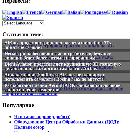
Перевести:
Статьи по теме:
Airbus продемонстрировал распечатанный на 3D-
принтере самолет
Несмотря на беспокойство потребителей, будущее
авиации будет более автоматизированным
Diehl Aviation представляет крупнейшую 3D-печатную
деталь для пассажирских самолетов Airbus
Авиакомпания Southwest Airlines не планирует
использовать самолеты Boeing Max до августа
Разработана пленка AeroSHARK снижающая лобовое
сопротивление самолетов
Популярное
Что такое андроид-робот?
Оборудование Центра Обработки Данных (ЦОД):
Полный обзор