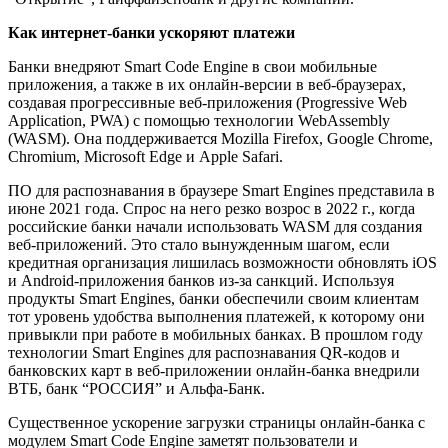
Как интернет-банки ускоряют платежи
Банки внедряют Smart Code Engine в свои мобильные
приложения, а также в их онлайн-версии в веб-браузерах,
создавая прогрессивные веб-приложения (Progressive Web
Application, PWA) с помощью технологии WebAssembly
(WASM). Она поддерживается Mozilla Firefox, Google Chrome,
Chromium, Microsoft Edge и Apple Safari.
ПО для распознавания в браузере Smart Engines представила в
июне 2021 года. Спрос на него резко возрос в 2022 г., когда
российские банки начали использовать WASM для создания
веб-приложений. Это стало вынужденным шагом, если
кредитная организация лишилась возможности обновлять iOS
и Android-приложения банков из-за санкций. Используя
продукты Smart Engines, банки обеспечили своим клиентам
тот уровень удобства выполнения платежей, к которому они
привыкли при работе в мобильных банках. В прошлом году
технологии Smart Engines для распознавания QR-кодов и
банковских карт в веб-приложении онлайн-банка внедрили
ВТБ, банк “РОССИЯ” и Альфа-Банк.
Существенное ускорение загрузки страницы онлайн-банка с
модулем Smart Code Engine заметят пользователи и