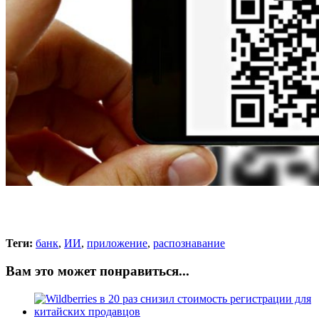
Теги:
банк
,
ИИ
,
приложение
,
распознавание
Вам это может понравиться...