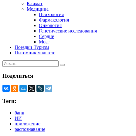
Климат
Медицина
Психология
Фармакология
Онкология
Генетические исследования
Сердце
Мозг
Поездки-Туризм
Питомник мальтезе
Поделиться
Теги:
банк
ИИ
приложение
распознавание