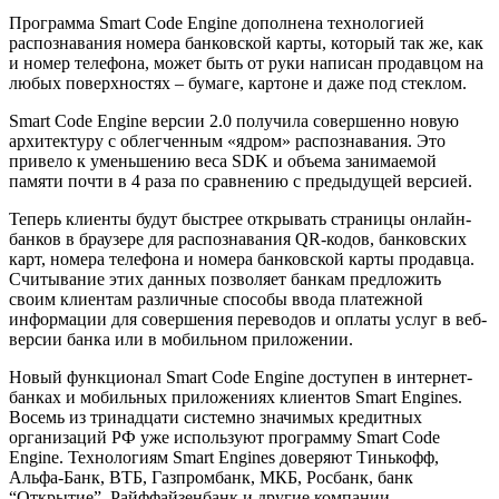
Программа Smart Code Engine дополнена технологией
распознавания номера банковской карты, который так же, как
и номер телефона, может быть от руки написан продавцом на
любых поверхностях – бумаге, картоне и даже под стеклом.
Smart Code Engine версии 2.0 получила совершенно новую
архитектуру с облегченным «ядром» распознавания. Это
привело к уменьшению веса SDK и объема занимаемой
памяти почти в 4 раза по сравнению с предыдущей версией.
Теперь клиенты будут быстрее открывать страницы онлайн-
банков в браузере для распознавания QR-кодов, банковских
карт, номера телефона и номера банковской карты продавца.
Считывание этих данных позволяет банкам предложить
своим клиентам различные способы ввода платежной
информации для совершения переводов и оплаты услуг в веб-
версии банка или в мобильном приложении.
Новый функционал Smart Code Engine доступен в интернет-
банках и мобильных приложениях клиентов Smart Engines.
Восемь из тринадцати системно значимых кредитных
организаций РФ уже используют программу Smart Code
Engine. Технологиям Smart Engines доверяют Тинькофф,
Альфа-Банк, ВТБ, Газпромбанк, МКБ, Росбанк, банк
“Открытие”, Райффайзенбанк и другие компании.