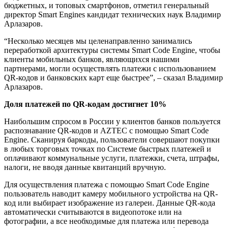
бюджетных, и топовых смартфонов, отметил генеральный
директор Smart Engines кандидат технических наук Владимир
Арлазаров.
“Несколько месяцев мы целенаправленно занимались
переработкой архитектуры системы Smart Code Engine, чтобы
клиенты мобильных банков, являющихся нашими
партнерами, могли осуществлять платежи с использованием
QR-кодов и банковских карт еще быстрее”, – сказал Владимир
Арлазаров.
Доля платежей по QR-кодам достигнет 10%
Наибольшим спросом в России у клиентов банков пользуется
распознавание QR-кодов и AZTEC с помощью Smart Code
Engine. Сканируя баркоды, пользователи совершают покупки
в любых торговых точках по Системе быстрых платежей и
оплачивают коммунальные услуги, платежки, счета, штрафы,
налоги, не вводя данные квитанций вручную.
Для осуществления платежа с помощью Smart Code Engine
пользователь наводит камеру мобильного устройства на QR-
код или выбирает изображение из галереи. Данные QR-кода
автоматически считываются в видеопотоке или на
фотографии, а все необходимые для платежа или перевода