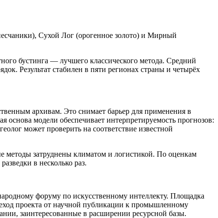
песчаники), Сухой Лог (орогенное золото) и Мирный
тного бустинга — лучшего классического метода. Средний
док. Результат стабилен в пяти регионах страны и четырёх
ственным архивам. Это снимает барьер для применения в
ая основа модели обеспечивает интерпретируемость прогнозов:
 геолог может проверить на соответствие известной
ые методы затруднены климатом и логистикой. По оценкам
разведки в несколько раз.
народному форуму по искусственному интеллекту. Площадка
реход проекта от научной публикации к промышленному
ании, заинтересованные в расширении ресурсной базы.