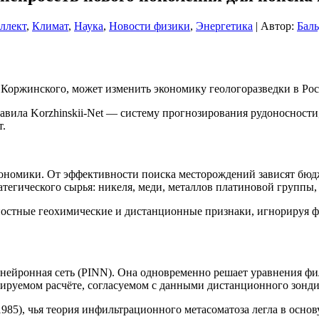
ллект
,
Климат
,
Наука
,
Новости физики
,
Энергетика
| Автор:
Баль
С. Коржинского, может изменить экономику геологоразведки в Рос
тавила Korzhinskii-Net — систему прогнозирования рудоноснос
т.
ономики. От эффективности поиска месторождений зависят бюдж
тегического сырья: никеля, меди, металлов платиновой группы, 
стные геохимические и дистанционные признаки, игнорируя физ
ейронная сеть (PINN). Она одновременно решает уравнения фи
руемом расчёте, согласуемом с данными дистанционного зонди
985), чья теория инфильтрационного метасоматоза легла в осно