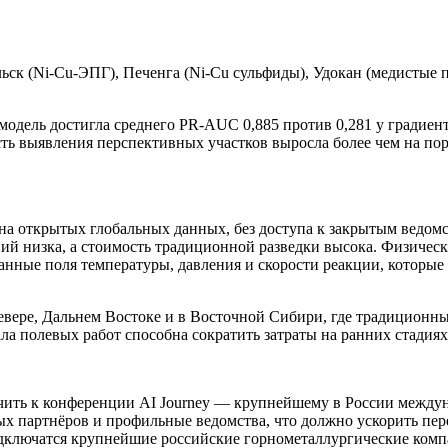
ьск (Ni-Cu-ЭПГ), Печенга (Ni-Cu сульфиды), Удокан (медистые 
модель достигла среднего PR-AUC 0,885 против 0,281 у градиен
ть выявления перспективных участков выросла более чем на поря
 на открытых глобальных данных, без доступа к закрытым ведом
ий низка, а стоимость традиционной разведки высока. Физическ
ванные поля температуры, давления и скорости реакции, которые
евере, Дальнем Востоке и в Восточной Сибири, где традиционн
а полевых работ способна сократить затраты на ранних стадиях 
чить к конференции AI Journey — крупнейшему в России между
ых партнёров и профильные ведомства, что должно ускорить пе
одключатся крупнейшие российские горнометаллургические комп