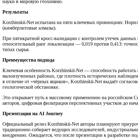
науки в мировую геохимию.
Результаты
Korzhinskii-Net испытана на пяти ключевых провинциях: Норил
(кимберлитовые алмазы).
При пятикратной кросс-валидации с контролем утечек данных 
относительный ранг локализации — 0,019 против 0,413: точнос
типах сырья.
Преимущества подхода
Ключевая особенность Korzhinskii-Net — способность работать
малоизученных районах, где плотность исторических наблюден
в отличие от «чёрных ящиков», Korzhinskii-Net выдаёт согласо
геологической обстановке.
Это открывает путь к массовому применению на российском С
авторов, цифровая фильтрация перспективных участков до начал
Презентация на AI Journey
Официальный релиз Korzhinskii-Net авторы планируют приуро
традиционно собирает ведущих исследователей, индустриальн
внедрению. Ожидается, что после презентации к разработке п