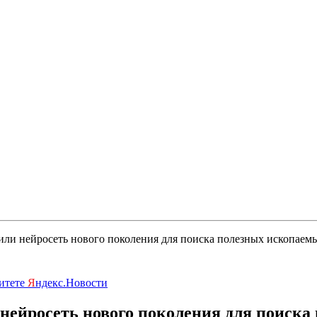
или нейросеть нового поколения для поиска полезных ископаем
ритете
Я
ндекс.Новости
 нейросеть нового поколения для поиск