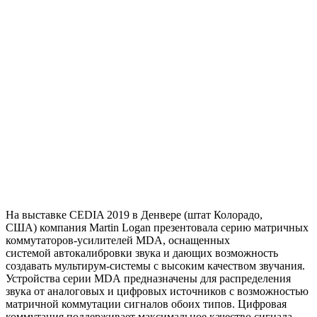
На выставке
CEDIA 2019 в Денвере (
штат Колорадо,
США
)
компания
Martin
Logan
презентовала серию матричных
коммутаторов-усилителей
MDA
,
оснащенных
системой
автокалибровки
звука и дающих возможность
создавать
мультирум
-системы с высоким качеством звучания.
Устройства серии
MDA
предназначены для распределения
звука от аналоговых и цифровых источников с возможностью
матричной коммутации сигналов обоих типов. Цифровая
коммутация поддерживает максимальное качество сигнала