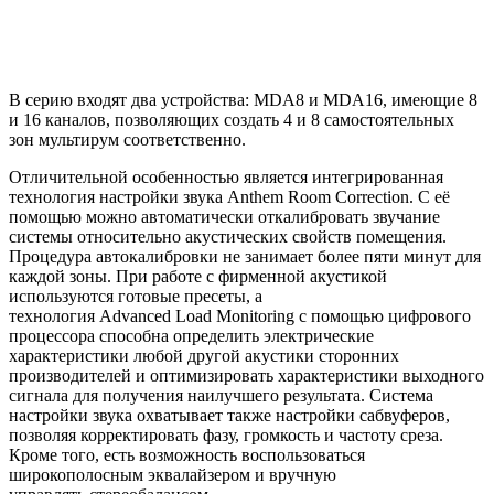
В серию входят два устройства:
MDA
8
и
MDA
16
,
имеющие 8
и 16 каналов
,
позволяющих создать 4 и 8 самостоятельных
зон
мультирум
соответственно.
Отличительной особенностью является интегрированная
технология настройки звука
Anthem
Room
Correction
. С её
помощью можно автоматически откалибровать звучание
системы относительно акустических свойств помещения.
Проце
дура
автокалибровки
не занимает более
пяти минут для
каждой зоны. При работе с фирменной акустикой
используются готовые
пресеты
, а
технология
Advanced
Load
Monitoring
с помощью цифрового
процессора способна определить электрические
характеристики любой другой акустики сторонних
производителей и оптимизировать характеристики выходного
сигнала для получения наилучшего результата. Система
настройки звука охватывает также настройки сабвуферов,
позволяя корректировать фазу, громкость и частоту среза.
Кроме того
,
есть возможность воспользоваться
широкополосным эквалайз
ером и вручную