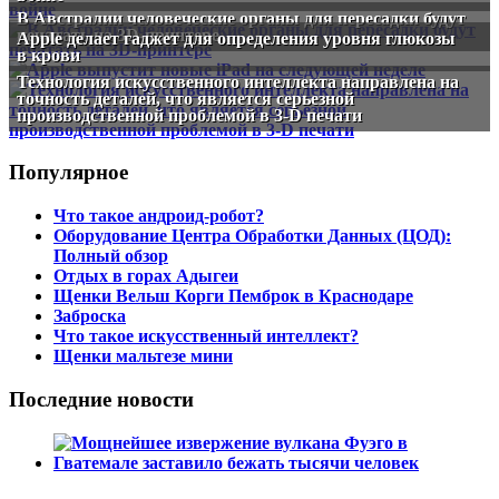
В Австралии человеческие органы для пересадки будут
печатать на 3D-принтере
Apple делает гаджет для определения уровня глюкозы
в крови
Технология искусственного интеллекта направлена ​​на
точность деталей, что является серьезной
производственной проблемой в 3-D печати
Популярное
Что такое андроид-робот?
Оборудование Центра Обработки Данных (ЦОД):
Полный обзор
Отдых в горах Адыгеи
Щенки Вельш Корги Пемброк в Краснодаре
Заброска
Что такое искусственный интеллект?
Щенки мальтезе мини
Последние новости