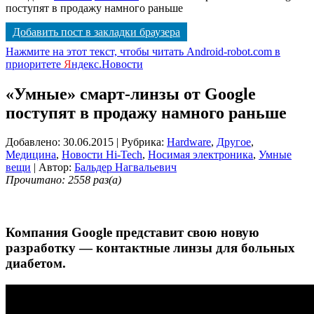
поступят в продажу намного раньше
Добавить пост в закладки браузера
Нажмите на этот текст, чтобы читать Android-robot.com в
приоритете
Я
ндекс.Новости
«Умные» смарт-линзы от Google
поступят в продажу намного раньше
Добавлено: 30.06.2015
| Рубрика:
Hardware
,
Другое
,
Медицина
,
Новости Hi-Tech
,
Носимая электроника
,
Умные
вещи
| Автор:
Бальдер Нагвальевич
Прочитано: 2558 раз(а)
Компания Google представит свою новую
разработку — контактные линзы для больных
диабетом.