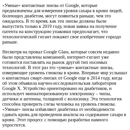
«Умные» контактные линзы от Google, которые
предназначены для измерения уровня сахара в крови людей,
болеющих диабетом, могут появиться раньше, чем это
ожидалось. В то время, как эти линзы должны были
выпустить только к 2019 году, новая заявка на получение
патента на конструкцию упаковки предполагает, что
технологический гигант покажет свое изобретение гораздо
раньше.
Несмотря на провал Google Glass, которые совсем недавно
были представлены компанией, интернет-гигант уже
готовится поставлять на рынок другой тип носимых
технологий. В этот раз это «умные» контактные линзы,
измеряющие уровень глюкозы в крови. Впервые мир услышал
о контактных смарт-линзах от Google еще в 2014 году, когда
об этом объявила научно-исследовательская лаборатория
Google X. Устройство ориентировано на диабетиков, и
использует миниатюризованную электронику – чипы,
датчики и антенны, толщиной с волосинку. Эта технология
способна проверить слезы человека на уровень глюкозы.
«Умные» линзы избавляют диабетика от необходимости
сдавать кровь для проведения анализа на содержание сахара в
крови. Этот процесс с помощью разработки намного
упростится.