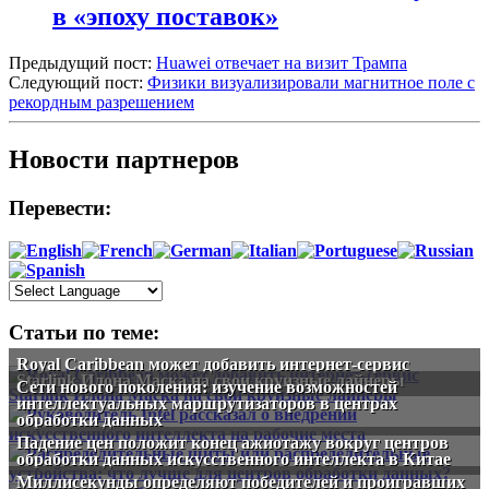
в «эпоху поставок»
Предыдущий пост:
Huawei отвечает на визит Трампа
Следующий пост:
Физики визуализировали магнитное поле с
рекордным разрешением
Новости партнеров
Перевести:
Статьи по теме:
Royal Caribbean может добавить интернет-сервис
Starlink Илона Маска на свои круизные лайнеры
Сети нового поколения: изучение возможностей
интеллектуальных маршрутизаторов в центрах
обработки данных
Падение цен положит конец ажиотажу вокруг центров
обработки данных искусственного интеллекта в Китае
Миллисекунды определяют победителей и проигравших