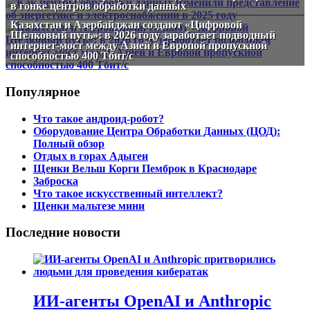
в гонке центров обработки данных
Казахстан и Азербайджан создают «Цифровой
Шелковый путь»: в 2026 году заработает подводный
интернет-мост между Азией и Европой пропускной
способностью 400 Тбит/с
Популярное
Что такое андроид-робот?
Оборудование Центра Обработки Данных (ЦОД):
Полный обзор
Отдых в горах Адыгеи
Щенки Вельш Корги Пемброк в Краснодаре
Заброска
Что такое искусственный интеллект?
Щенки мальтезе мини
Последние новости
ИИ-агенты OpenAI и Anthropic