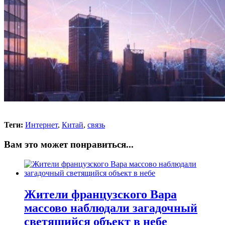
Теги:
Интернет
,
Китай
,
связь
Вам это может понравиться...
Жители французского Вара
массово наблюдали загадочный
светящийся объект в небе