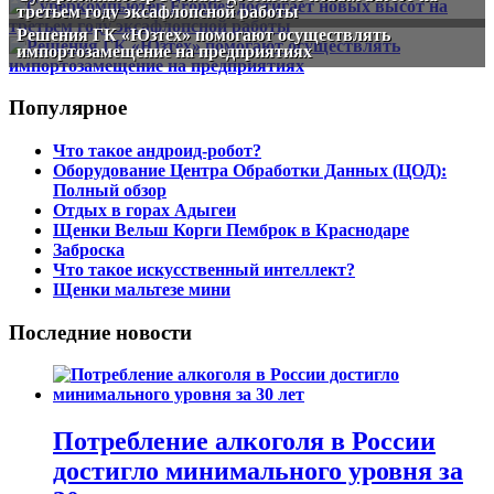
третьем году эксафлопсной работы
Решения ГК «Юзтех» помогают осуществлять
импортозамещение на предприятиях
Популярное
Что такое андроид-робот?
Оборудование Центра Обработки Данных (ЦОД):
Полный обзор
Отдых в горах Адыгеи
Щенки Вельш Корги Пемброк в Краснодаре
Заброска
Что такое искусственный интеллект?
Щенки мальтезе мини
Последние новости
Потребление алкоголя в России
достигло минимального уровня за