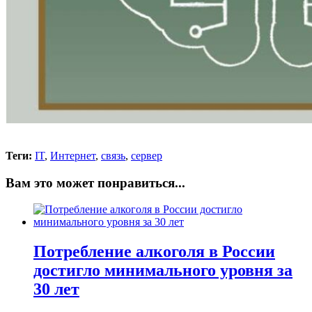
Теги:
IT
,
Интернет
,
связь
,
сервер
Вам это может понравиться...
Потребление алкоголя в России
достигло минимального уровня за
30 лет